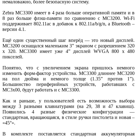
немаловажно, более безопасную систему.
Zebra MC3300 имеет в 4 раза больше оперативной памяти и в
8 раз больше флэш-памяти по сравнению с MC3200. Wi-Fi
поддерживает 802.11ac в добавок к 802.11a/b/g/n, а Bluetooth –
версии 4.1.
Ещё один существенный шаг вперёд — это новый дисплей.
MC3200 оснащался маленьким 3” экраном с разрешением 320
х 320. MC3300 имеет уже 4” дисплей WVGA 800 х 480
пикселей.
Понятно, что с увеличением экрана пришлось немного
изменить форм-фактор устройства. MC3300 длиннее MC3200
на пол дюйма и немного толще (1.35” против 1”).
Большинство периферийных устройств, работавших с
MC3x00, будут работать и с MC3300.
Как и раньше, у пользователей есть возможность выбора
между 3 разными клавиатурами (на 29, 38 и 47 клавиш).
Появились 4 разные физические конфигурации —
стандартная, вращающаяся, в стиле ручки пистолета и новая –
«45°».
В комплекте поставляется стандартная аккумуляторная