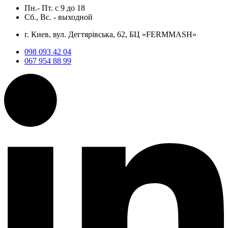
Пн.- Пт.
с
9
до
18
Сб., Вс. -
выходной
г. Киев, вул. Дегтярівська, 62, БЦ «FERMMASH»
098 093 42 04
067 954 88 99