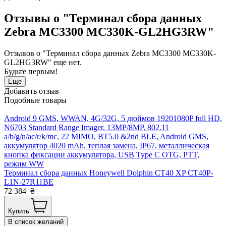
Отзывы о "Терминал сбора данных
Zebra MC3300 MC330K-GL2HG3RW"
Отзывов о "Терминал сбора данных Zebra MC3300 MC330K-
GL2HG3RW" еще нет.
Будьте первым!
Еще
Добавить отзыв
Подобные товары
Android 9 GMS, WWAN, 4G/32G, 5 дюймов 19201080P full HD,
N6703 Standard Range Imager, 13MP/8MP, 802.11
a/b/g/n/ac/r/k/mc, 22 MIMO, BT5.0 &2nd BLE, Android GMS,
аккумулятор 4020 mAh, теплая замена, IP67, металлическая
кнопка фиксации аккумулятора, USB Type C OTG, PTT,
режим WW
Терминал сбора данных Honeywell Dolphin CT40 XP CT40P-
L1N-27R11BE
72 384
₴
Купить
В список желаний