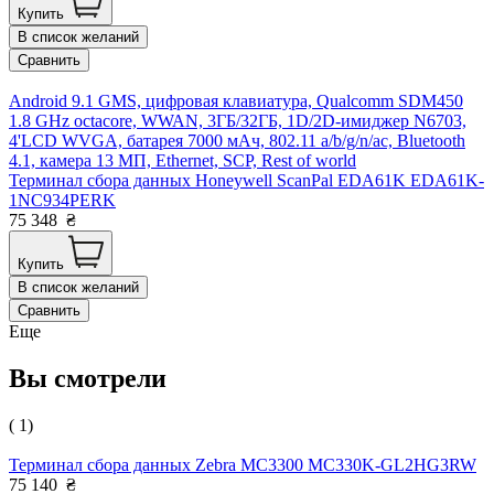
Купить
В список желаний
Сравнить
Android 9.1 GMS, цифровая клавиатура, Qualcomm SDM450
1.8 GHz octacore, WWAN, 3ГБ/32ГБ, 1D/2D-имиджер N6703,
4'LCD WVGA, батарея 7000 мАч, 802.11 a/b/g/n/ac, Bluetooth
4.1, камера 13 МП, Ethernet, SCP, Rest of world
Терминал сбора данных Honeywell ScanPal EDA61K EDA61K-
1NC934PERK
75 348
₴
Купить
В список желаний
Сравнить
Еще
Вы смотрели
( 1)
Терминал сбора данных Zebra MC3300 MC330K-GL2HG3RW
75 140
₴