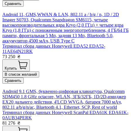
Сравнить
Android 11, GMS,WWAN & LAN, 802.11 a / b/g / n, 1D / 2D
Imager S0703, Qualcomm Snapdragon SM6115, четыре
высокопроизводительных ядра Kryo (2,0 ГГц) + четыре ядра
Kryo (1,8 ГГц) с пониженным энергопотреблением, 4 ГБ/64 ГБ
памяти, фронтальная 5 Мп, задняя 13 Мп, Bluetooth 5.0,
аккумулятор 4500 мАч, USB Type C
Терминал сбора данных Honeywell EDA52 EDA52-
11AE64N21RK
73 250
₴
Купить
В список желаний
Сравнить
Android 9.1 GMS, буквенно-цифровая клавиатура, Qualcomm
SDM450 1.8 GHz octacore, WLAN, 3ГБ/32ГБ, 1D/2D-имиджер
EX20 дальнего действия, 4'LCD WVGA, батарея 7000 мАч,
802.11 a/b/g/n/ac, Bluetooth 4.1, Ethernet, SCP, Rest of world
Терминал сбора данных Honeywell ScanPal EDA61K EDA61K-
0AUB34PERK
81 276
₴