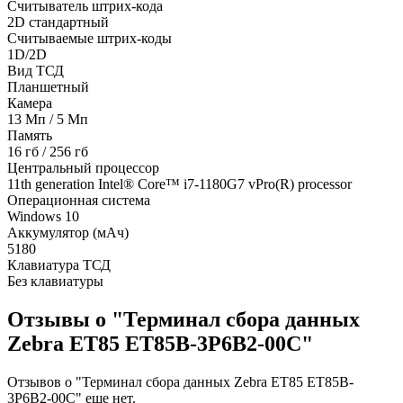
Считыватель штрих-кода
2D стандартный
Считываемые штрих-коды
1D/2D
Вид ТСД
Планшетный
Камера
13 Мп / 5 Мп
Память
16 гб / 256 гб
Центральный процессор
11th generation Intel® Core™ i7-1180G7 vPro(R) processor
Операционная система
Windows 10
Аккумулятор (мАч)
5180
Клавиатура ТСД
Без клавиатуры
Отзывы о "Терминал сбора данных
Zebra ET85 ET85B-3P6B2-00C"
Отзывов о "Терминал сбора данных Zebra ET85 ET85B-
3P6B2-00C" еще нет.