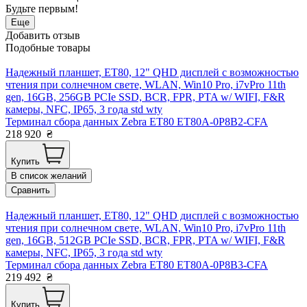
Будьте первым!
Еще
Добавить отзыв
Подобные товары
Надежный планшет, ET80, 12" QHD дисплей с возможностью
чтения при солнечном свете, WLAN, Win10 Pro, i7vPro 11th
gen, 16GB, 256GB PCIe SSD, BCR, FPR, PTA w/ WIFI, F&R
камеры, NFC, IP65, 3 года std wty
Терминал сбора данных Zebra ET80 ET80A-0P8B2-CFA
218 920
₴
Купить
В список желаний
Сравнить
Надежный планшет, ET80, 12" QHD дисплей с возможностью
чтения при солнечном свете, WLAN, Win10 Pro, i7vPro 11th
gen, 16GB, 512GB PCIe SSD, BCR, FPR, PTA w/ WIFI, F&R
камеры, NFC, IP65, 3 года std wty
Терминал сбора данных Zebra ET80 ET80A-0P8B3-CFA
219 492
₴
Купить