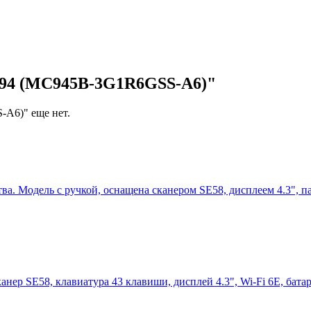
C94 (MC945B-3G1R6GSS-A6)"
A6)" еще нет.
а. Модель с ручкой, оснащена сканером SE58, дисплеем 4.3", 
анер SE58, клавиатура 43 клавиши, дисплей 4.3", Wi-Fi 6E, бат