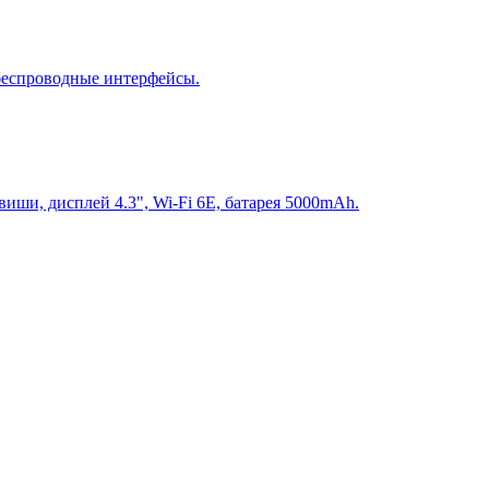
 беспроводные интерфейсы.
виши, дисплей 4.3", Wi-Fi 6E, батарея 5000mAh.