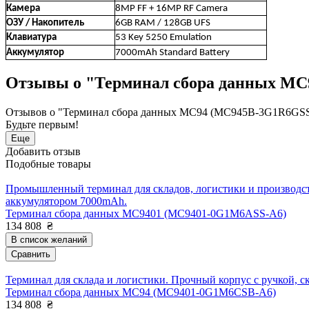
Камера
8MP FF + 16MP RF Camera
ОЗУ / Накопитель
6GB RAM / 128GB UFS
Клавиатура
53 Key 5250 Emulation
Аккумулятор
7000mAh Standard Battery
Отзывы о "Терминал сбора данных M
Отзывов о "Терминал сбора данных MC94 (MC945B-3G1R6GSS-
Будьте первым!
Еще
Добавить отзыв
Подобные товары
Промышленный терминал для складов, логистики и производств
аккумулятором 7000mAh.
Терминал сбора данных MC9401 (MC9401-0G1M6ASS-A6)
134 808
₴
В список желаний
Сравнить
Терминал для склада и логистики. Прочный корпус с ручкой, ск
Терминал сбора данных MC94 (MC9401-0G1M6CSB-A6)
134 808
₴