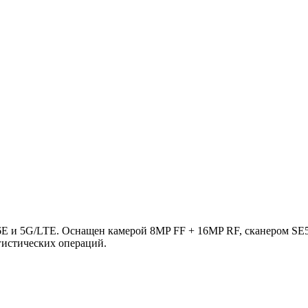
E и 5G/LTE. Оснащен камерой 8MP FF + 16MP RF, сканером SE5
гистических операций.