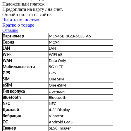
Наложенный платеж,
Предоплата на карту / на счет,
Онлайн оплата на сайте.
Читать полностью
Кратко о товаре
Отзывы
Партномер
MC945B-3G1R6GSS-A6
Серия
MC94
LAN
LAN
Wi-Fi
WIFI 6E
WAN
Data Only
Мобильные сети
5G / LTE
GPS
GPS
SIM
One SIM
eSIM
One eSIM
Тип корпуса
с ручкой
Bluetooth
Bluetooth
NFC
NFC
Дисплей
4.3" Display
Вибрация
Vibrator
ОС
Android GMS
Сканер
SE58 Imager