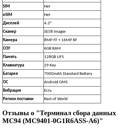
SIM
Нет
eSIM
Нет
Дисплей
4.3"
Сканер
SE58 Imager
Камера
8MP FF + 16MP RF
ОЗУ
6GB RAM
Память
128GB UFS
Клавиатура
29 Key
Батарея
7000mAh Standard Battery
ОС
Android GMS
Вибрация
Есть
Регион поставки
Rest of World
Отзывы о "Терминал сбора данных
MC94 (MC9401-0G1R6ASS-A6)"