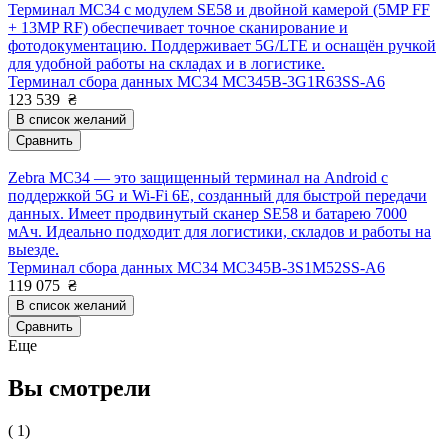
Терминал MC34 с модулем SE58 и двойной камерой (5MP FF
+ 13MP RF) обеспечивает точное сканирование и
фотодокументацию. Поддерживает 5G/LTE и оснащён ручкой
для удобной работы на складах и в логистике.
Терминал сбора данных MC34 MC345B-3G1R63SS-A6
123 539
₴
В список желаний
Сравнить
Zebra MC34 — это защищенный терминал на Android с
поддержкой 5G и Wi-Fi 6E, созданный для быстрой передачи
данных. Имеет продвинутый сканер SE58 и батарею 7000
мАч. Идеально подходит для логистики, складов и работы на
выезде.
Терминал сбора данных MC34 MC345B-3S1M52SS-A6
119 075
₴
В список желаний
Сравнить
Еще
Вы смотрели
( 1)