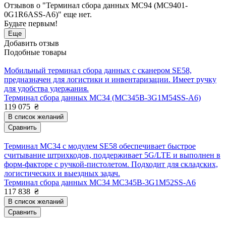
Отзывов о "Терминал сбора данных MC94 (MC9401-
0G1R6ASS-A6)" еще нет.
Будьте первым!
Еще
Добавить отзыв
Подобные товары
Мобильный терминал сбора данных с сканером SE58,
предназначен для логистики и инвентаризации. Имеет ручку
для удобства удержания.
Терминал сбора данных MC34 (MC345B-3G1M54SS-A6)
119 075
₴
В список желаний
Сравнить
Терминал MC34 с модулем SE58 обеспечивает быстрое
считывание штрихкодов, поддерживает 5G/LTE и выполнен в
форм-факторе с ручкой-пистолетом. Подходит для складских,
логистических и выездных задач.
Терминал сбора данных MC34 MC345B-3G1M52SS-A6
117 838
₴
В список желаний
Сравнить