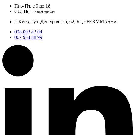
Пн.- Пт.
с
9
до
18
Сб., Вс. -
выходной
г. Киев, вул. Дегтярівська, 62, БЦ «FERMMASH»
098 093 42 04
067 954 88 99