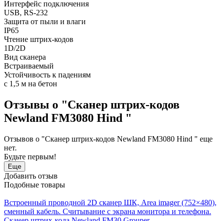
Интерфейс подключения
USB, RS-232
Защита от пыли и влаги
IP65
Чтение штрих-кодов
1D/2D
Вид сканера
Встраиваемый
Устойчивость к падениям
с 1,5 м на бетон
Отзывы о "Сканер штрих-кодов
Newland FM3080 Hind "
Отзывов о "Сканер штрих-кодов Newland FM3080 Hind " еще
нет.
Будьте первым!
Еще
Добавить отзыв
Подобные товары
Встроенный проводной 2D сканер ШК, Area imager (752×480),
сменный кабель. Считывание с экрана монитора и телефона.
Сканер штрих-кода Newland FM30 Grouper