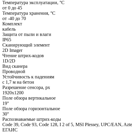
Температура эксплуатации, °C
от 0 до 45
Температура хранения, °C
от -40 до 70
Комплект
кабель
Защита от пыли и влаги
IP65
Сканирующий элемент
2D Imager
Чтение штрих-кодов
1D/2D
Вид сканера
Проводной
Устойчивость к падениям
с 1,7 м на бетон
Разрешение сенсора, px
1920x1200
Поле обзора вертикальное
19°
Поле обзора горизонтальное
30°
Распознаваемые штрих-коды
Code 39, Code 93, Code 128, I 2 of 5, MSI Plessey, UPC/EAN, A
ЕГАИС