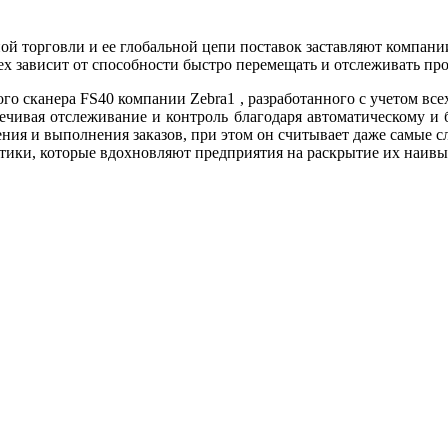
ой торговли и ее глобальной цепи поставок заставляют компании
ех зависит от способности быстро перемещать и отслеживать пр
о сканера FS40 компании Zebra1 , разработанного с учетом все
печивая отслеживание и контроль благодаря автоматическому и
ения и выполнения заказов, при этом он считывает даже самые 
стики, которые вдохновляют предприятия на раскрытие их наив