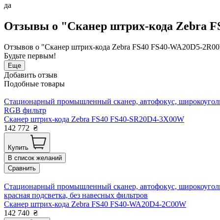
да
Отзывы о "Сканер штрих-кода Zebra 
Отзывов о "Сканер штрих-кода Zebra FS40 FS40-WA20D5-2R00
Будьте первым!
Еще
Добавить отзыв
Подобные товары
Стационарный промышленный сканер, автофокус, широкоугольн
RGB фильтр
Сканер штрих-кода Zebra FS40 FS40-SR20D4-3X00W
142 772
₴
Купить
В список желаний
Сравнить
Стационарный промышленный сканер, автофокус, широкоугольн
красная подсветка, без навесных фильтров
Сканер штрих-кода Zebra FS40 FS40-WA20D4-2C00W
142 740
₴