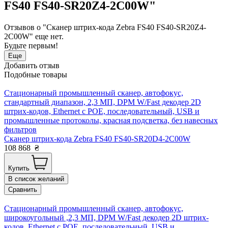
FS40 FS40-SR20Z4-2C00W"
Отзывов о "Сканер штрих-кода Zebra FS40 FS40-SR20Z4-
2C00W" еще нет.
Будьте первым!
Еще
Добавить отзыв
Подобные товары
Стационарный промышленный сканер, автофокус,
стандартный диапазон, 2,3 МП, DPM W/Fast декодер 2D
штрих-кодов, Ethernet с POE, последовательный, USB и
промышленные протоколы, красная подсветка, без навесных
фильтров
Сканер штрих-кода Zebra FS40 FS40-SR20D4-2C00W
108 868
₴
Купить
В список желаний
Сравнить
Стационарный промышленный сканер, автофокус,
широкоугольный ,2,3 МП, DPM W/Fast декодер 2D штрих-
кодов, Ethernet с POE, последовательный, USB и