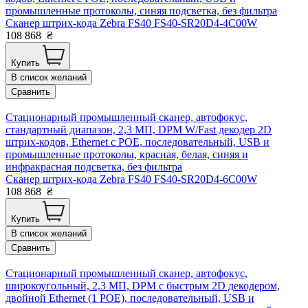
промышленные протоколы, синяя подсветка, без фильтра
Сканер штрих-кода Zebra FS40 FS40-SR20D4-4C00W
108 868
₴
Купить
В список желаний
Сравнить
Стационарный промышленный сканер, автофокус,
стандартный диапазон, 2,3 МП, DPM W/Fast декодер 2D
штрих-кодов, Ethernet с POE, последовательный, USB и
промышленные протоколы, красная, белая, синяя и
инфракрасная подсветка, без фильтра
Сканер штрих-кода Zebra FS40 FS40-SR20D4-6C00W
108 868
₴
Купить
В список желаний
Сравнить
Стационарный промышленный сканер, автофокус,
широкоугольный, 2,3 МП, DPM с быстрым 2D декодером,
двойной Ethernet (1 POE), последовательный, USB и