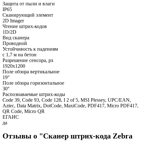
Защита от пыли и влаги
IP65
Сканирующий элемент
2D Imager
Чтение штрих-кодов
1D/2D
Вид сканера
Проводной
Устойчивость к падениям
с 1,7 м на бетон
Разрешение сенсора, px
1920x1200
Поле обзора вертикальное
19°
Поле обзора горизонтальное
30°
Распознаваемые штрих-коды
Code 39, Code 93, Code 128, I 2 of 5, MSI Plessey, UPC/EAN,
Aztec, Data Matrix, DotCode, MaxiCode, PDF417, Micro PDF417,
QR Code, Micro QR
ЕГАИС
да
Отзывы о "Сканер штрих-кода Zebra