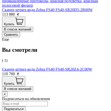
промышленные протоколы, красная подсветка, красный
полосовой фильтр
Сканер штрих-кода Zebra FS40 FS40-SR20D5-2R00W
113 880
₴
Купить
В список желаний
Сравнить
Еще
Вы смотрели
( 1)
Сканер штрих-кода Zebra FS40 FS40-SR20Z4-2C00W
110 760
₴
Купить
В список желаний
x
Подписаться на обновления