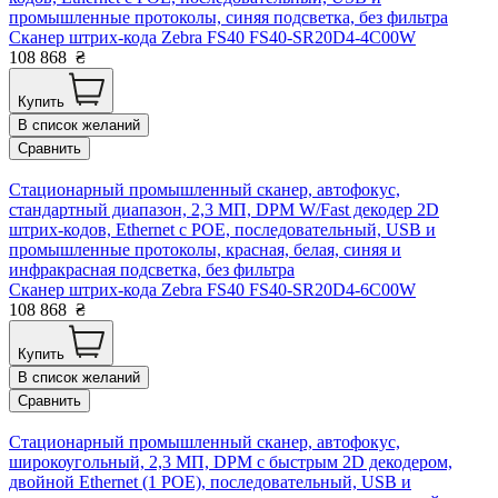
промышленные протоколы, синяя подсветка, без фильтра
Сканер штрих-кода Zebra FS40 FS40-SR20D4-4C00W
108 868
₴
Купить
В список желаний
Сравнить
Стационарный промышленный сканер, автофокус,
стандартный диапазон, 2,3 МП, DPM W/Fast декодер 2D
штрих-кодов, Ethernet с POE, последовательный, USB и
промышленные протоколы, красная, белая, синяя и
инфракрасная подсветка, без фильтра
Сканер штрих-кода Zebra FS40 FS40-SR20D4-6C00W
108 868
₴
Купить
В список желаний
Сравнить
Стационарный промышленный сканер, автофокус,
широкоугольный, 2,3 МП, DPM с быстрым 2D декодером,
двойной Ethernet (1 POE), последовательный, USB и