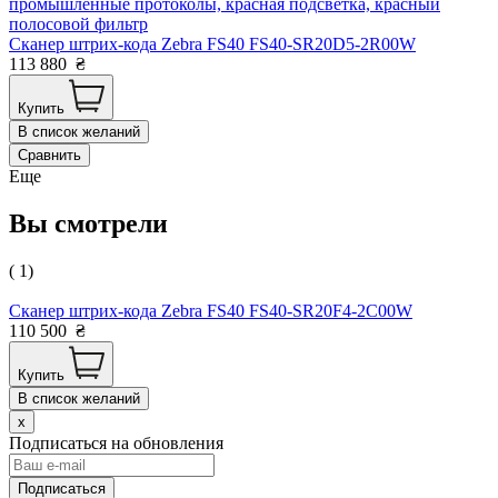
промышленные протоколы, красная подсветка, красный
полосовой фильтр
Сканер штрих-кода Zebra FS40 FS40-SR20D5-2R00W
113 880
₴
Купить
В список желаний
Сравнить
Еще
Вы смотрели
( 1)
Сканер штрих-кода Zebra FS40 FS40-SR20F4-2C00W
110 500
₴
Купить
В список желаний
x
Подписаться на обновления