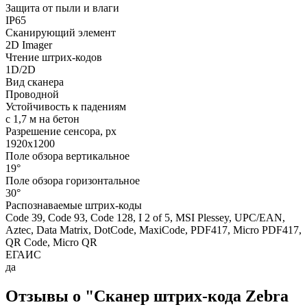
Защита от пыли и влаги
IP65
Сканирующий элемент
2D Imager
Чтение штрих-кодов
1D/2D
Вид сканера
Проводной
Устойчивость к падениям
с 1,7 м на бетон
Разрешение сенсора, px
1920x1200
Поле обзора вертикальное
19°
Поле обзора горизонтальное
30°
Распознаваемые штрих-коды
Code 39, Code 93, Code 128, I 2 of 5, MSI Plessey, UPC/EAN,
Aztec, Data Matrix, DotCode, MaxiCode, PDF417, Micro PDF417,
QR Code, Micro QR
ЕГАИС
да
Отзывы о "Сканер штрих-кода Zebra