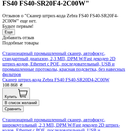
FS40 FS40-SR20F4-2C00W"
Отзывов о "Сканер штрих-кода Zebra FS40 FS40-SR20F4-
2C00W" еще нет.
Будьте первым!
Еще
Добавить отзыв
Подобные товары
Стационарный промышленный сканер, автофокус,
стандартный диапазон, 2,3 МП, DPM W/Fast декодер 2D
штрих-кодов, Ethernet с POE, последовательный, USB и
промышленные протоколы, красная подсветка, без навесных
фильтров
Сканер штрих-кода Zebra FS40 FS40-SR20D4-2C00W
108 868
₴
Купить
В список желаний
Сравнить
Стационарный промышленный сканер, автофокус,
широкоугольный ,2,3 МП, DPM W/Fast декодер 2D штрих-
кодов, Ethernet с POE, последовательный, USB и