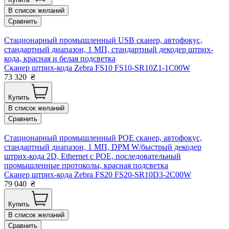
В список желаний
Сравнить
Стационарный промышленный USB сканер, автофокус,
стандартный диапазон, 1 МП, стандартный декодер штрих-
кода, красная и белая подсветка
Сканер штрих-кода Zebra FS10 FS10-SR10Z1-1C00W
73 320
₴
Купить
В список желаний
Сравнить
Стационарный промышленный POE сканер, автофокус,
стандартный диапазон, 1 МП, DPM W/быстрый декодер
штрих-кода 2D, Ethernet c POE, последовательный
промышленные протоколы, красная подсветка
Сканер штрих-кода Zebra FS20 FS20-SR10D3-2C00W
79 040
₴
Купить
В список желаний
Сравнить