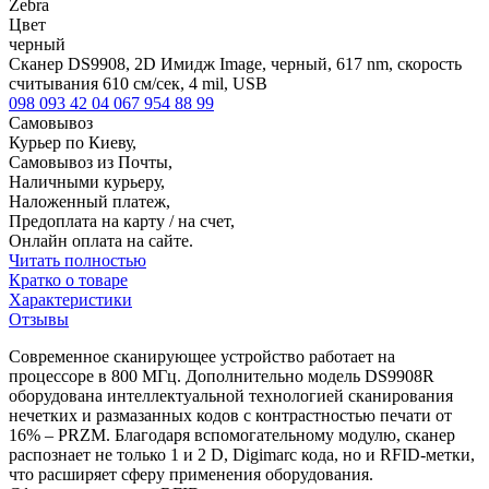
Zebra
Цвет
черный
Сканер DS9908, 2D Имидж Image, черный, 617 nm, скорость
считывания 610 см/сек, 4 mil, USB
098 093 42 04
067 954 88 99
Самовывоз
Курьер по Киеву,
Самовывоз из Почты,
Наличными курьеру,
Наложенный платеж,
Предоплата на карту / на счет,
Онлайн оплата на сайте.
Читать полностью
Кратко о товаре
Характеристики
Отзывы
Современное сканирующее устройство работает на
процессоре в 800 МГц. Дополнительно модель DS9908R
оборудована интеллектуальной технологией сканирования
нечетких и размазанных кодов с контрастностью печати от
16% – PRZM. Благодаря вспомогательному модулю, сканер
распознает не только 1 и 2 D, Digimarc кода, но и RFID-метки,
что расширяет сферу применения оборудования.