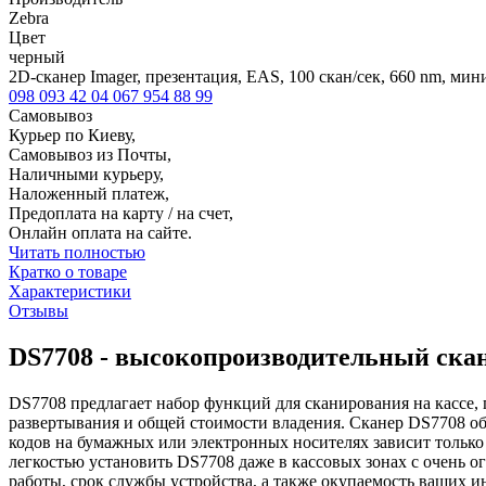
Zebra
Цвет
черный
2D-сканер Imager, презентация, EAS, 100 скан/сек, 660 nm, ми
098 093 42 04
067 954 88 99
Самовывоз
Курьер по Киеву,
Самовывоз из Почты,
Наличными курьеру,
Наложенный платеж,
Предоплата на карту / на счет,
Онлайн оплата на сайте.
Читать полностью
Кратко о товаре
Характеристики
Отзывы
DS7708 - высокопроизводительный скан
DS7708 предлагает набор функций для сканирования на кассе,
развертывания и общей стоимости владения. Сканер DS7708 о
кодов на бумажных или электронных носителях зависит только
легкостью установить DS7708 даже в кассовых зонах с очень 
работы, срок службы устройства, а также окупаемость ваших и