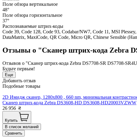
Поле обзора вертикальное
48°
Поле обзора горизонтальное
37°
Распознаваемые штрих-коды
Code 39, Code 128, Code 93, Codabar/NW7, Code 11, MSI Plessey, 
DataMatrix, MaxiCode, QR Code, Micro QR, Chinese Sensible (Han
Отзывы о "Сканер штрих-кода Zebra 
Отзывов о "Сканер штрих-кода Zebra DS7708-SR DS7708-SR4
Будьте первым!
Еще
Добавить отзыв
Подобные товары
2D Имидж сканер, 1280х800 , 660 nm, минимальная контрастнос
Сканер штрих-кода Zebra DS3608-HD DS3608-HD20003VZWW
26 956
₴
Купить
В список желаний
Сравнить