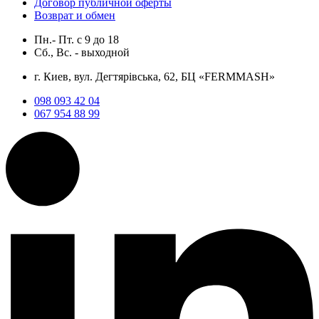
Договор публичной оферты
Возврат и обмен
Пн.- Пт.
с
9
до
18
Сб., Вс. -
выходной
г. Киев, вул. Дегтярівська, 62, БЦ «FERMMASH»
098 093 42 04
067 954 88 99