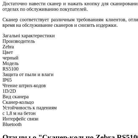
Достаточно навести сканер и нажать кнопку для сканировани
отделах по обслуживанию покупателей.
Сканер соответствует различным требованиям клиентов, отл
время на обслуживание сканеров и снизить издержки.
Загальні характеристики
Производитель
Zebra
Цвет
черный
Модель
RS5100
Защита от пыли и влаги
IP65
Чтение штрих-кодов
1D/2D
Вид сканера
Сканер-кольцо
Устойчивость к падениям
с 1,8 м на бетон
Интерфейс связи
Bluetooth
Отзывы о "Сканер-кольцо Zebra RS5