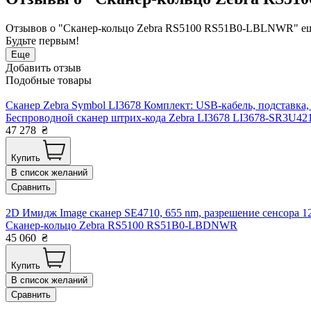
Отзывов о "Сканер-кольцо Zebra RS5100 RS51B0-LBLNWR" ещ
Будьте первым!
Еще
Добавить отзыв
Подобные товары
Сканер Zebra Symbol LI3678 Комплект: USB-кабель, подставка,
Беспроводной сканер штрих-кода Zebra LI3678 LI3678-SR3U4
47 278
₴
Купить
В список желаний
Сравнить
2D Имидж Image сканер SE4710, 655 nm, разрешение сенсора 1
Сканер-кольцо Zebra RS5100 RS51B0-LBDNWR
45 060
₴
Купить
В список желаний
Сравнить