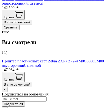
односторонний, цветной
142 590
₴
Купить
В список желаний
Сравнить
Еще
Вы смотрели
( 1)
Принтер пластиковых карт Zebra ZXP7 Z72-AM0C0000EM00
двусторонний, цветной
147 064
₴
Купить
В список желаний
x
Подписаться на обновления