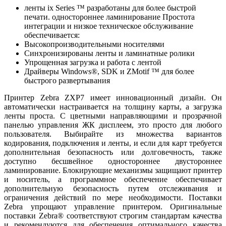
ленты ix Series ™ разработаны для более быстрой
печати. одностороннее ламинирование Простота
интеграции и низкое техническое обслуживание
обеспечивается:
Высокопроизводительными носителями
Синхронизированы ленты и ламинатные ролики
Упрощенная загрузка и работа с лентой
Драйверы Windows®, SDK и ZMotif ™ для более
быстрого развертывания
Принтер Zebra ZXP7 имеет инновационный дизайн. Он
автоматически настраивается на толщину карты, а загрузка
ленты проста. С цветными направляющими и прозрачной
панелью управления ЖК дисплеем, это просто для любого
пользователя. Выбирайте из множества вариантов
кодирования, подключения и ленты, и если для карт требуется
дополнительная безопасность или долговечность, также
доступно бесшвейное одностороннее двустороннее
ламинирование. Блокирующие механизмы защищают принтер
и носитель, а программное обеспечение обеспечивает
дополнительную безопасность путем отслеживания и
ограничения действий по мере необходимости. Поставки
Zebra упрощают управление принтером. Оригинальные
поставки Zebra® соответствуют строгим стандартам качества
и рекомендуются для обеспечения оптимального качества