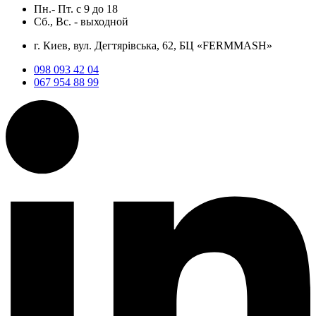
Пн.- Пт.
с
9
до
18
Сб., Вс. -
выходной
г. Киев, вул. Дегтярівська, 62, БЦ «FERMMASH»
098 093 42 04
067 954 88 99