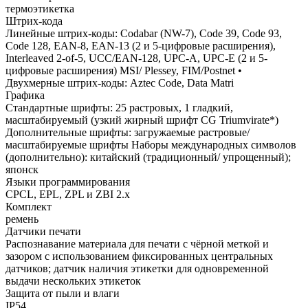
термоэтикетка
Штрих-кода
Линейные штрих-коды: Codabar (NW-7), Code 39, Code 93,
Code 128, EAN-8, EAN-13 (2 и 5-цифровые расширения),
Interleaved 2-of-5, UCC/EAN-128, UPC-A, UPC-E (2 и 5-
цифровые расширения) MSI/ Plessey, FIM/Postnet •
Двухмерные штрих-коды: Aztec Code, Data Matri
Графика
Стандартные шрифты: 25 растровых, 1 гладкий,
масштабируемый (узкий жирный шрифт CG Triumvirate*)
Дополнительные шрифты: загружаемые растровые/
масштабируемые шрифты Наборы международных символов
(дополнительно): китайский (традиционный/ упрощенный);
японск
Языки программирования
CPCL, EPL, ZPL и ZBI 2.x
Комплект
ремень
Датчики печати
Распознавание материала для печати с чёрной меткой и
зазором с использованием фиксированных центральных
датчиков; датчик наличия этикетки для одновременной
выдачи нескольких этикеток
Защита от пыли и влаги
IP54