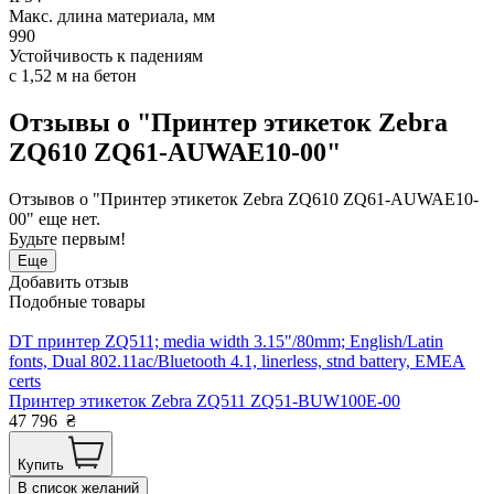
Макс. длина материала, мм
990
Устойчивость к падениям
с 1,52 м на бетон
Отзывы о "Принтер этикеток Zebra
ZQ610 ZQ61-AUWAE10-00"
Отзывов о "Принтер этикеток Zebra ZQ610 ZQ61-AUWAE10-
00" еще нет.
Будьте первым!
Еще
Добавить отзыв
Подобные товары
DT принтер ZQ511; media width 3.15"/80mm; English/Latin
fonts, Dual 802.11ac/Bluetooth 4.1, linerless, stnd battery, EMEA
certs
Принтер этикеток Zebra ZQ511 ZQ51-BUW100E-00
47 796
₴
Купить
В список желаний