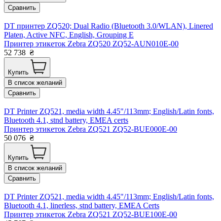
Сравнить
DT принтер ZQ520; Dual Radio (Bluetooth 3.0/WLAN), Linered
Platen, Active NFC, English, Grouping E
Принтер этикеток Zebra ZQ520 ZQ52-AUN010E-00
52 738
₴
Купить
В список желаний
Сравнить
DT Printer ZQ521, media width 4.45"/113mm; English/Latin fonts,
Bluetooth 4.1, stnd battery, EMEA certs
Принтер этикеток Zebra ZQ521 ZQ52-BUE000E-00
50 076
₴
Купить
В список желаний
Сравнить
DT Printer ZQ521, media width 4.45"/113mm; English/Latin fonts,
Bluetooth 4.1, linerless, stnd battery, EMEA Certs
Принтер этикеток Zebra ZQ521 ZQ52-BUE100E-00