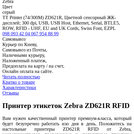
Zebra
Цвет
серый
TT Printer (74/300M) ZD621R, Цветной сенсорный ЖК-
дисплей; 300 dpi, USB, USB Host, Ethernet, Serial, BTLE5,
ROW, RFID - UHF, EU and UK Cords, Swiss Font, EZPL
098 093 42 04
067 954 88 99
Самовывоз
Курьер по Киеву,
Самовывоз из Почты,
Наличными курьеру,
Наложенный платеж,
Предоплата на карту / на счет,
Онлайн оплата на сайте.
Читать полностью
Кратко о товаре
Характеристики
Отзывы
Принтер этикеток Zebra ZD621R RFID
Вам нужен качественный принтер премиум-класса, который
будет безупречно работать изо дня в день. Положитесь на
настольные принтеры ZD621R RFID от Zebra,