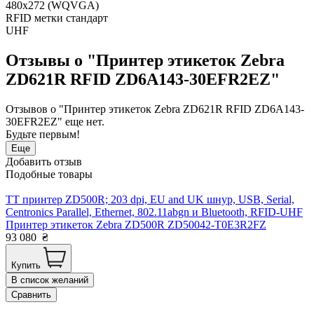
480х272 (WQVGA)
RFID метки стандарт
UHF
Отзывы о "Принтер этикеток Zebra
ZD621R RFID ZD6A143-30EFR2EZ"
Отзывов о "Принтер этикеток Zebra ZD621R RFID ZD6A143-
30EFR2EZ" еще нет.
Будьте первым!
Еще
Добавить отзыв
Подобные товары
TT принтер ZD500R; 203 dpi, EU and UK шнур, USB, Serial,
Centronics Parallel, Ethernet, 802.11abgn и Bluetooth, RFID-UHF
Принтер этикеток Zebra ZD500R ZD50042-T0E3R2FZ
93 080
₴
Купить
В список желаний
Сравнить