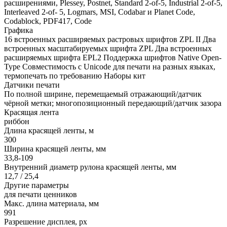
расширениями, Plessey, Postnet, Standard 2-of-5, Industrial 2-of-5,
Interleaved 2-of- 5, Logmars, MSI, Codabar и Planet Code,
Codablock, PDF417, Code
Графика
16 встроенных расширяемых растровых шрифтов ZPL II Два
встроенных масштабируемых шрифта ZPL Два встроенных
расширяемых шрифта EPL2 Поддержка шрифтов Native Open-
Type Совместимость с Unicode для печати на разных языках,
термопечать по требованию Наборы кит
Датчики печати
По полной ширине, перемещаемый отражающий/датчик
чёрной метки; многопозиционный передающий/датчик зазора
Красящая лента
риббон
Длина красящей ленты, м
300
Ширина красящей ленты, мм
33,8-109
Внутренний диаметр рулона красящей ленты, мм
12,7 / 25,4
Другие параметры
для печати ценников
Макс. длина материала, мм
991
Разрешение дисплея, px