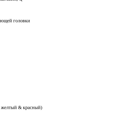
ающей головки
й, желтый & красный)