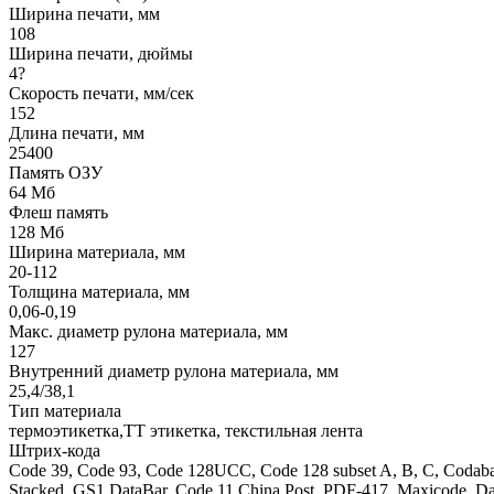
Ширина печати, мм
108
Ширина печати, дюймы
4?
Скорость печати, мм/сек
152
Длина печати, мм
25400
Память ОЗУ
64 Мб
Флеш память
128 Мб
Ширина материала, мм
20-112
Толщина материала, мм
0,06-0,19
Макс. диаметр рулона материала, мм
127
Внутренний диаметр рулона материала, мм
25,4/38,1
Тип материала
термоэтикетка,ТТ этикетка, текстильная лента
Штрих-кода
Code 39, Code 93, Code 128UCC, Code 128 subset A, B, C, Coda
Stacked, GS1 DataBar, Code 11 China Post, PDF-417, Maxicode, Da