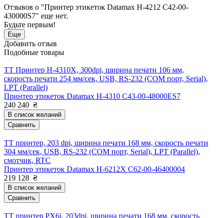
Отзывов о "Принтер этикеток Datamax H-4212 C42-00-
430000S7" еще нет.
Будьте первым!
Еще
Добавить отзыв
Подобные товары
TT Принтер H-4310X, 300dpi, ширина печати 106 мм,
скорость печати 254 мм/сек, USB, RS-232 (COM порт, Serial),
LPT (Parallel)
Принтер этикеток Datamax H-4310 C43-00-48000ES7
240 240
₴
В список желаний
Сравнить
TT принтер, 203 dpi, ширина печати 168 мм, скорость печати
304 мм/сек, USB, RS-232 (COM порт, Serial), LPT (Parallel),
смотчик, RTC
Принтер этикеток Datamax H-6212X C62-00-46400004
219 128
₴
В список желаний
Сравнить
TT принтер PX6i, 203dpi, ширина печати 168 мм, скорость