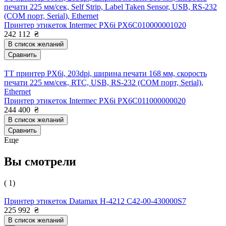
печати 225 мм/сек, Self Strip, Label Taken Sensor, USB, RS-232
(COM порт, Serial), Ethernet
Принтер этикеток Intermec PX6i PX6C010000001020
242 112
₴
В список желаний
Сравнить
TT принтер PX6i, 203dpi, ширина печати 168 мм, скорость
печати 225 мм/сек, RTC, USB, RS-232 (COM порт, Serial),
Ethernet
Принтер этикеток Intermec PX6i PX6C011000000020
244 400
₴
В список желаний
Сравнить
Еще
Вы смотрели
( 1)
Принтер этикеток Datamax H-4212 C42-00-430000S7
225 992
₴
В список желаний