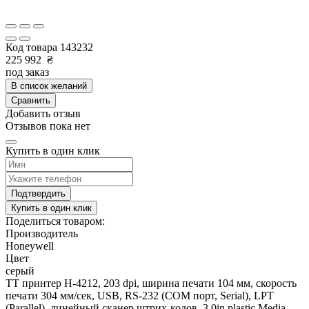
Код товара
143232
225 992
₴
под заказ
В список желаний
Сравнить
Добавить отзыв
Отзывов пока нет
Купить в один клик
Подтвердить
Купить в один клик
Поделиться товаром:
Производитель
Honeywell
Цвет
серый
TT принтер H-4212, 203 dpi, ширина печати 104 мм, скорость
печати 304 мм/сек, USB, RS-232 (COM порт, Serial), LPT
(Parallel), линейный сканер штрих-кодов, 3.0in plastic Media