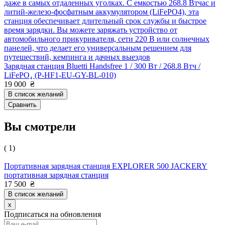
даже в самых отдаленных уголках. С емкостью 268.8 Втчас и
литий-железо-фосфатным аккумулятором (LiFePO4), эта
станция обеспечивает длительный срок службы и быстрое
время зарядки. Вы можете заряжать устройство от
автомобильного прикуривателя, сети 220 В или солнечных
панелей, что делает его универсальным решением для
путешествий, кемпинга и дачных выездов
Зарядная станция Bluetti Handsfree 1 / 300 Вт / 268.8 Втч /
LiFePO₄ (P-HF1-EU-GY-BL-010)
19 000
₴
В список желаний
Сравнить
Вы смотрели
( 1)
Портативная зарядная станция EXPLORER 500 JACKERY
портативная зарядная станция
17 500
₴
В список желаний
x
Подписаться на обновления