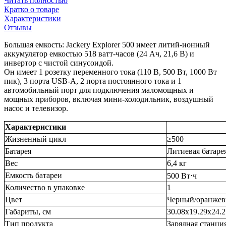
Читать полностью
Кратко о товаре
Характеристики
Отзывы
Большая емкость: Jackery Explorer 500 имеет литий-ионный
аккумулятор емкостью 518 ватт-часов (24 Ач, 21,6 В) и
инвертор с чистой синусоидой.
Он имеет 1 розетку переменного тока (110 В, 500 Вт, 1000 Вт
пик), 3 порта USB-A, 2 порта постоянного тока и 1
автомобильный порт для подключения маломощных и
мощных приборов, включая мини-холодильник, воздушный
насос и телевизор.
Характеристики
Жизненный цикл
≥500
Батарея
Литиевая батаре
Вес
6,4 кг
Емкость батареи
500 Вт⋅ч
Количество в упаковке
1
Цвет
Черный/оранже
Габариты, см
30.08x19.29x24.2
Тип продукта
Зарядная станци