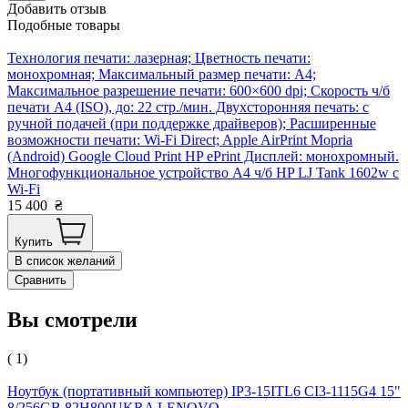
Добавить отзыв
Подобные товары
Технология печати: лазерная; Цветность печати:
монохромная; Максимальный размер печати: A4;
Максимальное разрешение печати: 600×600 dpi; Скорость ч/б
печати A4 (ISO), до: 22 стр./мин. Двухсторонняя печать: с
ручной подачей (при поддержке драйверов); Расширенные
возможности печати: Wi-Fi Direct; Apple AirPrint Mopria
(Android) Google Cloud Print HP ePrint Дисплей: монохромный.
Многофункциональное устройство А4 ч/б HP LJ Tank 1602w с
Wi-Fi
15 400
₴
Купить
В список желаний
Сравнить
Вы смотрели
( 1)
Ноутбук (портативный компьютер) IP3-15ITL6 CI3-1115G4 15"
8/256GB 82H800UKRA LENOVO