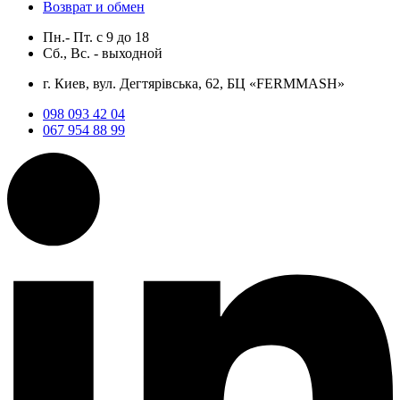
Возврат и обмен
Пн.- Пт.
с
9
до
18
Сб., Вс. -
выходной
г. Киев, вул. Дегтярівська, 62, БЦ «FERMMASH»
098 093 42 04
067 954 88 99