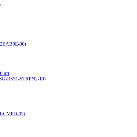
т.
22EAB0E-00)
10 шт
 (SG-RS51-STRPN2-10)
51-CMPD-05)