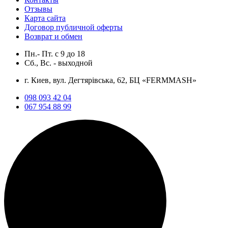
Отзывы
Карта сайта
Договор публичной оферты
Возврат и обмен
Пн.- Пт.
с
9
до
18
Сб., Вс. -
выходной
г. Киев, вул. Дегтярівська, 62, БЦ «FERMMASH»
098 093 42 04
067 954 88 99