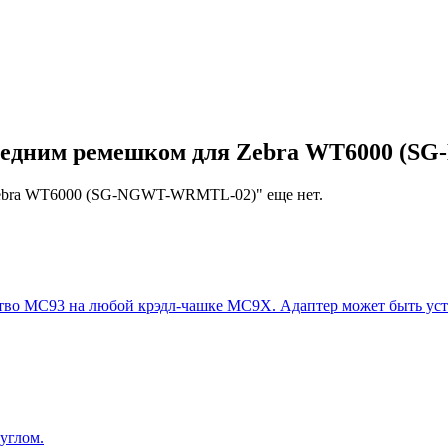
 средним ремешком для Zebra WT6000 
 Zebra WT6000 (SG-NGWT-WRMTL-02)" еще нет.
йство MC93 на любой крэдл-чашке MC9X. Адаптер может быть ус
углом.