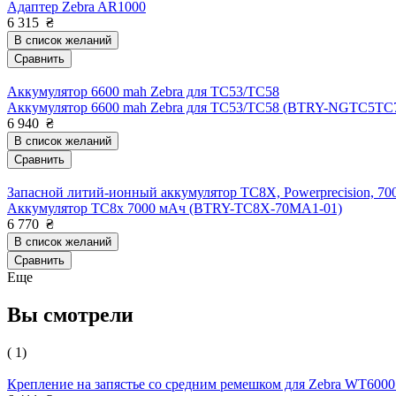
Адаптер Zebra AR1000
6 315
₴
В список желаний
Сравнить
Аккумулятор 6600 mah Zebra для TC53/TC58
Аккумулятор 6600 mah Zebra для TC53/TC58 (BTRY-NGTC5TC
6 940
₴
В список желаний
Сравнить
Запасной литий-ионный аккумулятор TC8X, Powerprecision, 70
Аккумулятор TC8x 7000 мАч (BTRY-TC8X-70MA1-01)
6 770
₴
В список желаний
Сравнить
Еще
Вы смотрели
( 1)
Крепление на запястье со средним ремешком для Zebra WT6