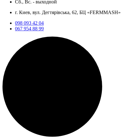
Сб., Вс. -
выходной
г. Киев, вул. Дегтярівська, 62, БЦ «FERMMASH»
098 093 42 04
067 954 88 99