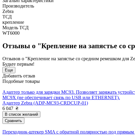
Загальні характеристики
Производитель
Zebra
ТСД
крепление
Модель ТСД
WT6000
Отзывы о "Крепление на запястье со
Отзывов о "Крепление на запястье со средним ремешком для
Будьте первым!
Еще
Добавить отзыв
Подобные товары
Адаптер только для зарядки MC93. Позволяет заряжать устро
MC9X (не обеспечивает связь по USB или ETHERNET).
Адаптер Zebra (ADP-MC93-CRDCUP-01)
6 047
₴
В список желаний
Сравнить
Переходник-штекер SMA с обратной полярностью под прямым 