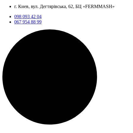
г. Киев, вул. Дегтярівська, 62, БЦ «FERMMASH»
098 093 42 04
067 954 88 99