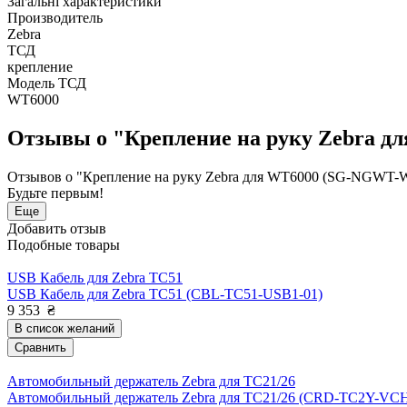
Загальні характеристики
Производитель
Zebra
ТСД
крепление
Модель ТСД
WT6000
Отзывы о "Крепление на руку Zebra 
Отзывов о "Крепление на руку Zebra для WT6000 (SG-NGWT-
Будьте первым!
Еще
Добавить отзыв
Подобные товары
USB Кабель для Zebra TC51
USB Кабель для Zebra TC51 (CBL-TC51-USB1-01)
9 353
₴
В список желаний
Сравнить
Автомобильный держатель Zebra для TC21/26
Автомобильный держатель Zebra для TC21/26 (CRD-TC2Y-VCH