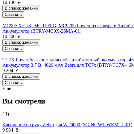
10 130
₴
В список желаний
Сравнить
MC90XX-G/K, MC9190-G, MC9200 Powerprecisionspare Литий-и
Аккумулятор (BTRY-MC9X-26MA-01)
10 400
₴
В список желаний
Сравнить
TC7X PowerPrecision+ запасной литий-ионный аккумулятор, 4
Аккумулятор 3.7 В, 4620 мАч Zebra для TC7x (BTRY-TC7X-46
9 204
₴
В список желаний
Сравнить
Еще
Вы смотрели
( 1)
Крепление на руку Zebra для WT6000 (SG-NGWT-WRMTL-01)
9 984
₴