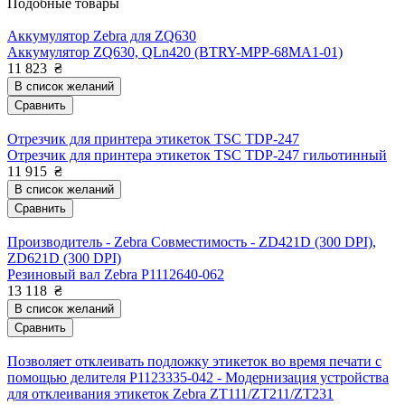
Подобные товары
Аккумулятор Zebra для ZQ630
Аккумулятор ZQ630, QLn420 (BTRY-MPP-68MA1-01)
11 823
₴
В список желаний
Сравнить
Отрезчик для принтера этикеток TSC TDP-247
Отрезчик для принтера этикеток TSC TDP-247 гильотинный
11 915
₴
В список желаний
Сравнить
Производитель - Zebra Совместимость - ZD421D (300 DPI),
ZD621D (300 DPI)
Резиновый вал Zebra P1112640-062
13 118
₴
В список желаний
Сравнить
Позволяет отклеивать подложку этикеток во время печати с
помощью делителя P1123335-042 - Модернизация устройства
для отклеивания этикеток Zebra ZT111/ZT211/ZT231