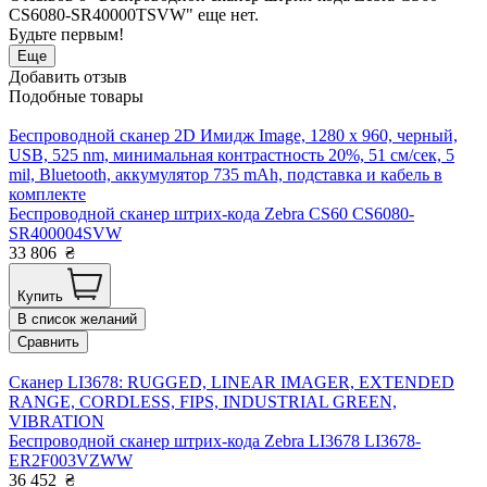
CS6080-SR40000TSVW" еще нет.
Будьте первым!
Еще
Добавить отзыв
Подобные товары
Беспроводной сканер 2D Имидж Image, 1280 x 960, черный,
USB, 525 nm, минимальная контрастность 20%, 51 см/сек, 5
mil, Bluetooth, аккумулятор 735 mAh, подставка и кабель в
комплекте
Беспроводной сканер штрих-кода Zebra CS60 CS6080-
SR400004SVW
33 806
₴
Купить
В список желаний
Сравнить
Сканер LI3678: RUGGED, LINEAR IMAGER, EXTENDED
RANGE, CORDLESS, FIPS, INDUSTRIAL GREEN,
VIBRATION
Беспроводной сканер штрих-кода Zebra LI3678 LI3678-
ER2F003VZWW
36 452
₴