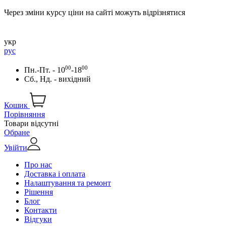
Через зміни курсу ціни на сайті можуть відрізнятися
укр
рус
00
00
Пн.-Пт. - 10
-18
Сб., Нд. - вихідний
Кошик
Порівняння
Товари відсутні
Обране
Увійти
Про нас
Доставка і оплата
Налаштування та ремонт
Рішення
Блог
Контакти
Відгуки