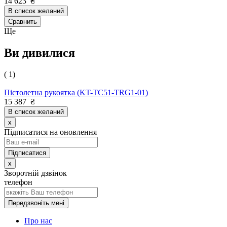
14 623
₴
В список желаний
Сравнить
Ще
Ви дивилися
( 1)
Пістолетна рукоятка (KT-TC51-TRG1-01)
15 387
₴
В список желаний
x
Підписатися на оновлення
x
Зворотній дзвінок
телефон
Передзвоніть мені
Про нас