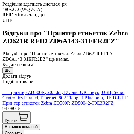
Роздільна здатність дисплея, px
480х272 (WQVGA)
RFID мітки стандарт
UHF
Відгуки про "Принтер етикеток Zebra
ZD621R RFID ZD6A143-31EFR2EZ"
Відгуків про "Принтер етикеток Zebra ZD621R RFID
ZD6A143-31EFR2EZ" ще немає.
Будьте першим!
Ще
Додати відгук
Подібні товари
TT принтер ZD500R; 203 dpi, EU and UK шнур, USB, Serial,
Centronics Parallel, Ethernet, 802.11abgn і Bluetooth, RFID-UHF
Принтер етикеток Zebra ZD500R ZD50042-T0E3R2FZ
93 080
₴
Купити
В список желаний
Сравнить