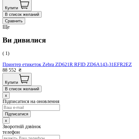
Купити
В список желаний
Сравнить
Ще
Ви дивилися
( 1)
Принтер етикеток Zebra ZD621R RFID ZD6A143-31EFR2EZ
88 552
₴
Купити
В список желаний
x
Підписатися на оновлення
x
Зворотній дзвінок
телефон