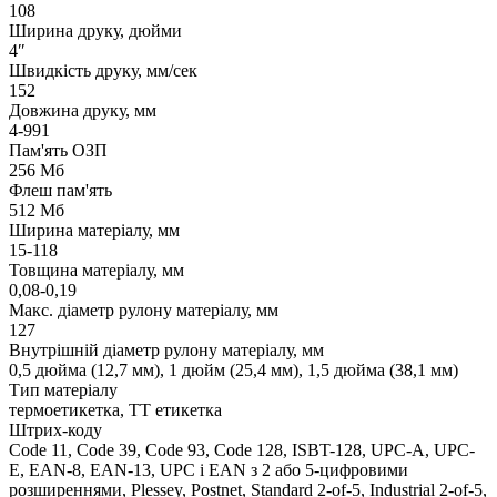
108
Ширина друку, дюйми
4″
Швидкість друку, мм/сек
152
Довжина друку, мм
4-991
Пам'ять ОЗП
256 Мб
Флеш пам'ять
512 Мб
Ширина матеріалу, мм
15-118
Товщина матеріалу, мм
0,08-0,19
Макс. діаметр рулону матеріалу, мм
127
Внутрішній діаметр рулону матеріалу, мм
0,5 дюйма (12,7 мм), 1 дюйм (25,4 мм), 1,5 дюйма (38,1 мм)
Тип матеріалу
термоетикетка, ТТ етикетка
Штрих-коду
Code 11, Code 39, Code 93, Code 128, ISBT-128, UPC-A, UPC-
E, EAN-8, EAN-13, UPC і EAN з 2 або 5-цифровими
розширеннями, Plessey, Postnet, Standard 2-of-5, Industrial 2-of-5,