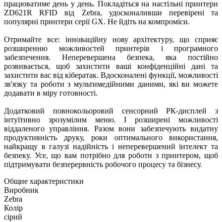
працюватиме день у день. Покладіться на настільні принтери
ZD621R RFID від Zebra, удосконаливши перевірені та
популярні принтери серії GX. Не йдіть на компроміси.
Отримайте все: інноваційну нову архітектуру, що сприяє
розширенню можливостей принтерів і програмного
забезпечення. Неперевершена безпека, яка постійно
розвивається, щоб захистити ваші конфіденційні дані та
захистити вас від кібератак. Вдосконалені функції, можливості
зв'язку та роботи з мультимедійними даними, які ви можете
додавати в міру готовності.
Додатковий повнокольоровий сенсорний РК-дисплей з
інтуїтивно зрозумілим меню. І розширені можливості
віддаленого управління. Разом вони забезпечують видатну
продуктивність друку, роки оптимального використання,
найкращу в галузі надійність і неперевершений інтелект та
безпеку. Усе, що вам потрібно для роботи з принтером, щоб
підтримувати безперервність робочого процесу та бізнесу.
Общие характеристики
Виробник
Zebra
Колір
сірий