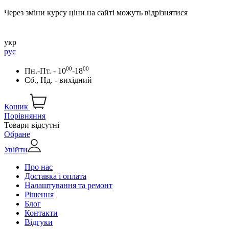
Через зміни курсу ціни на сайті можуть відрізнятися
укр
рус
00
00
Пн.-Пт. - 10
-18
Сб., Нд. - вихідний
Кошик
Порівняння
Товари відсутні
Обране
Увійти
Про нас
Доставка і оплата
Налаштування та ремонт
Рішення
Блог
Контакти
Відгуки