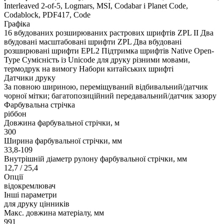
Interleaved 2-of-5, Logmars, MSI, Codabar і Planet Code,
Codablock, PDF417, Code
Графіка
16 вбудованих розширюваних растрових шрифтів ZPL II Два
вбудовані масштабовані шрифти ZPL Два вбудовані
розширювані шрифти EPL2 Підтримка шрифтів Native Open-
Type Сумісність із Unicode для друку різними мовами,
термодрук на вимогу Набори китайських шрифті
Датчики друку
За повною шириною, переміщуваний відбивальний/датчик
чорної мітки; багатопозиційний передавальний/датчик зазору
Фарбувальна стрічка
ріббон
Довжина фарбувальної стрічки, м
300
Ширина фарбувальної стрічки, мм
33,8-109
Внутрішній діаметр рулону фарбувальної стрічки, мм
12,7 / 25,4
Опції
відокремлювач
Інші параметри
для друку цінників
Макс. довжина матеріалу, мм
991