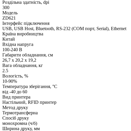
Роздільна здатність, dpi
300
Модель
ZD621
Інтерфейс підключення
USB, USB Host, Bluetooth, RS-232 (COM порт, Serial), Ethernet
Країна виробництва
Китай
Вхідна напруга
100-240 В
Габарити обладнання, см
26,7 x 20,2 x 19,2
Вага обладнання, кг
2.5
Вологість, %
10-90%
Температура зберігання, °C
від -40 до 60
Вид принтера
Настільний, RFID принтер
Метод друку
Термотрансферна
Спосіб друку
монохромна (ч/б)
Ширина друку, мм