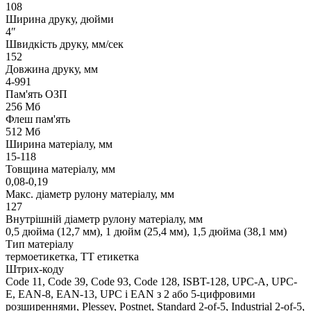
108
Ширина друку, дюйми
4″
Швидкість друку, мм/сек
152
Довжина друку, мм
4-991
Пам'ять ОЗП
256 Мб
Флеш пам'ять
512 Мб
Ширина матеріалу, мм
15-118
Товщина матеріалу, мм
0,08-0,19
Макс. діаметр рулону матеріалу, мм
127
Внутрішній діаметр рулону матеріалу, мм
0,5 дюйма (12,7 мм), 1 дюйм (25,4 мм), 1,5 дюйма (38,1 мм)
Тип матеріалу
термоетикетка, ТТ етикетка
Штрих-коду
Code 11, Code 39, Code 93, Code 128, ISBT-128, UPC-A, UPC-
E, EAN-8, EAN-13, UPC і EAN з 2 або 5-цифровими
розширеннями, Plessey, Postnet, Standard 2-of-5, Industrial 2-of-5,