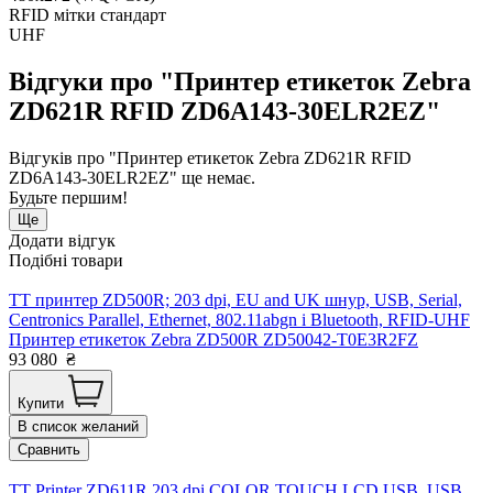
RFID мітки стандарт
UHF
Відгуки про "Принтер етикеток Zebra
ZD621R RFID ZD6A143-30ELR2EZ"
Відгуків про "Принтер етикеток Zebra ZD621R RFID
ZD6A143-30ELR2EZ" ще немає.
Будьте першим!
Ще
Додати відгук
Подібні товари
TT принтер ZD500R; 203 dpi, EU and UK шнур, USB, Serial,
Centronics Parallel, Ethernet, 802.11abgn і Bluetooth, RFID-UHF
Принтер етикеток Zebra ZD500R ZD50042-T0E3R2FZ
93 080
₴
Купити
В список желаний
Сравнить
TT Printer ZD611R 203 dpi COLOR TOUCH LCD USB, USB