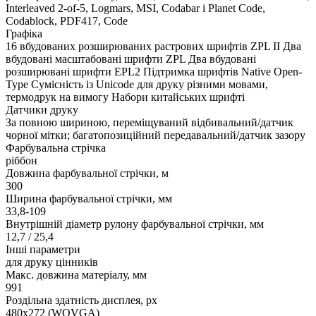
Interleaved 2-of-5, Logmars, MSI, Codabar і Planet Code,
Codablock, PDF417, Code
Графіка
16 вбудованих розширюваних растрових шрифтів ZPL II Два
вбудовані масштабовані шрифти ZPL Два вбудовані
розширювані шрифти EPL2 Підтримка шрифтів Native Open-
Type Сумісність із Unicode для друку різними мовами,
термодрук на вимогу Набори китайських шрифті
Датчики друку
За повною шириною, переміщуваний відбивальний/датчик
чорної мітки; багатопозиційний передавальний/датчик зазору
Фарбувальна стрічка
ріббон
Довжина фарбувальної стрічки, м
300
Ширина фарбувальної стрічки, мм
33,8-109
Внутрішній діаметр рулону фарбувальної стрічки, мм
12,7 / 25,4
Інші параметри
для друку цінників
Макс. довжина матеріалу, мм
991
Роздільна здатність дисплея, px
480х272 (WQVGA)