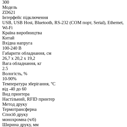
300
Модель
ZD621
Інтерфейс підключення
USB, USB Host, Bluetooth, RS-232 (COM порт, Serial), Ethernet,
Wi-Fi
Країна виробництва
Китай
Вхідна напруга
100-240 В
Габарити обладнання, см
26,7 x 20,2 x 19,2
Вага обладнання, кг
2.5
Вологість, %
10-90%
Температура зберігання, °C
від -40 до 60
Вид принтера
Настільний, RFID принтер
Метод друку
Термотрансферна
Спосіб друку
монохромна (ч/б)
Ширина друку, мм