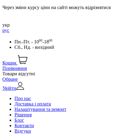
Через зміни курсу ціни на сайті можуть відрізнятися
укр
рус
00
00
Пн.-Пт. - 10
-18
Сб., Нд. - вихідний
Кошик
Порівняння
Товари відсутні
Обране
Увійти
Про нас
Доставка і оплата
Налаштування та ремонт
Рішення
Блог
Контакти
Відгуки