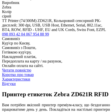
Виробник
Zebra
Колір
сірий
TT Printer (74/300M) ZD621R, Кольоровий сенсорний РК-
дисплей; 300 dpi, USB, USB Host, Ethernet, Serial, 802.11ac,
BT4, ROW, RFID - UHF, EU and UK Cords, Swiss Font, EZPL
098 093 42 04
067 954 88 99
Самовивіз
Кур'єр по Києву,
Самовивіз з Пошти,
Готівкою кур'єру,
Накладений платіж,
Передоплата на карту / на рахунок,
Онлайн оплата на сайті.
Читати повністю
Коротко про товар
Характеристики
Відгуки
Принтер етикеток Zebra ZD621R RFID
Вам потрібен якісний принтер преміум-класу, що бездоганно
працюватиме день у день. Покладіться на настільні принтери