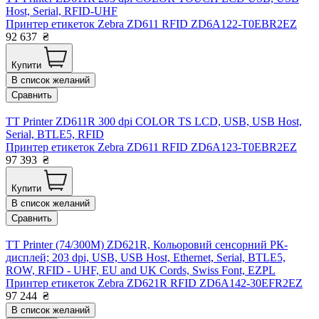
Host, Serial, RFID-UHF
Принтер етикеток Zebra ZD611 RFID ZD6A122-T0EBR2EZ
92 637
₴
Купити
В список желаний
Сравнить
TT Printer ZD611R 300 dpi COLOR TS LCD, USB, USB Host,
Serial, BTLE5, RFID
Принтер етикеток Zebra ZD611 RFID ZD6A123-T0EBR2EZ
97 393
₴
Купити
В список желаний
Сравнить
TT Printer (74/300M) ZD621R, Кольоровий сенсорний РК-
дисплей; 203 dpi, USB, USB Host, Ethernet, Serial, BTLE5,
ROW, RFID - UHF, EU and UK Cords, Swiss Font, EZPL
Принтер етикеток Zebra ZD621R RFID ZD6A142-30EFR2EZ
97 244
₴
В список желаний