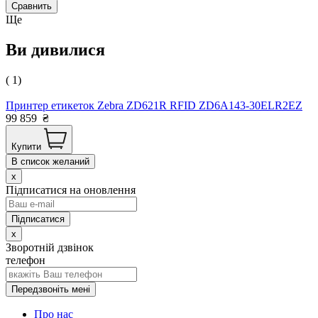
Сравнить
Ще
Ви дивилися
( 1)
Принтер етикеток Zebra ZD621R RFID ZD6A143-30ELR2EZ
99 859
₴
Купити
В список желаний
x
Підписатися на оновлення
x
Зворотній дзвінок
телефон
Передзвоніть мені
Про нас