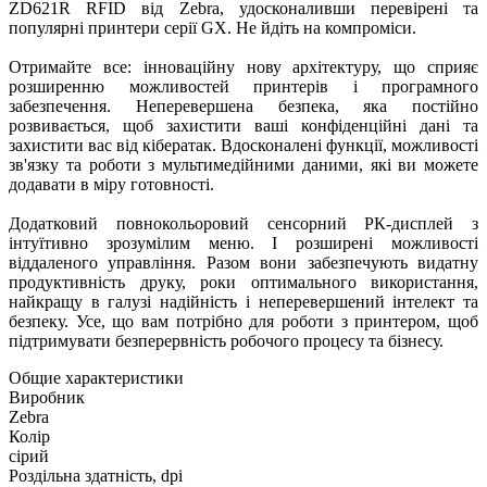
ZD621R RFID від Zebra, удосконаливши перевірені та
популярні принтери серії GX. Не йдіть на компроміси.
Отримайте все: інноваційну нову архітектуру, що сприяє
розширенню можливостей принтерів і програмного
забезпечення. Неперевершена безпека, яка постійно
розвивається, щоб захистити ваші конфіденційні дані та
захистити вас від кібератак. Вдосконалені функції, можливості
зв'язку та роботи з мультимедійними даними, які ви можете
додавати в міру готовності.
Додатковий повнокольоровий сенсорний РК-дисплей з
інтуїтивно зрозумілим меню. І розширені можливості
віддаленого управління. Разом вони забезпечують видатну
продуктивність друку, роки оптимального використання,
найкращу в галузі надійність і неперевершений інтелект та
безпеку. Усе, що вам потрібно для роботи з принтером, щоб
підтримувати безперервність робочого процесу та бізнесу.
Общие характеристики
Виробник
Zebra
Колір
сірий
Роздільна здатність, dpi