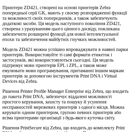
Принтери ZD421, створені на основі принтерів Zebra
попередньої серії GK, мають у своєму розпорядженні функції
та можливості своїх попередників, а також забезпечують
додаткові засоби. Ця модель наступного покоління ZD421,
створена з урахуванням цього цінного досвіду, покликана
забезпечити розширені функції для нової інтелектуальної
епохи та забезпечення майбутніх гнучких можливостей.
Модель ZD421 можна успішно впроваджувати в наявні парки
принтерів. Використовуйте ті самі формати етикеток і
застосунків, які використовуються сьогодні. Ця модель
підтримує мови принтерів EPL і ZPL, а також може
емулювати мови програмування, притаманні іншим маркам
принтерів за допомогою інструментів Print DNA і Virtual
Devices від Zebra.
Рішення Printer Profile Manager Enterprise від Zebra, що входить
до пакета Print DNA, забезпечує віддалені можливості
простого керування, захисту та пошуку й усунення
несправностей мережевих принтерів з одного місця. Можна
керувати одним принтером, групою певних принтерів або
всіма принтерами організації з будь-якого куточка світу.
Рішення PrintSecure від Zebra, що входить до комплекту Print