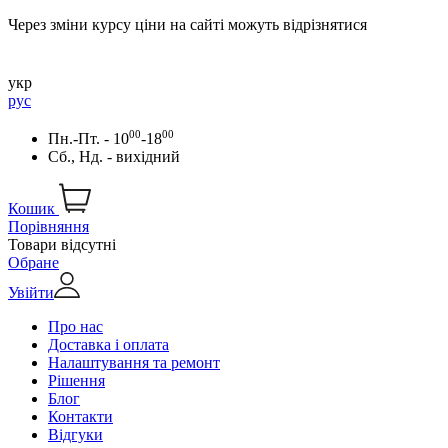
Через зміни курсу ціни на сайті можуть відрізнятися
укр
рус
00
00
Пн.-Пт. - 10
-18
Сб., Нд. - вихідний
Кошик
Порівняння
Товари відсутні
Обране
Увійти
Про нас
Доставка і оплата
Налаштування та ремонт
Рішення
Блог
Контакти
Відгуки