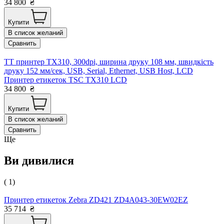
34 800
₴
Купити
В список желаний
Сравнить
TT принтер TX310, 300dpi, ширина друку 108 мм, швидкість
друку 152 мм/сек, USB, Serial, Ethernet, USB Host, LCD
Принтер етикеток TSC TX310 LCD
34 800
₴
Купити
В список желаний
Сравнить
Ще
Ви дивилися
( 1)
Принтер етикеток Zebra ZD421 ZD4A043-30EW02EZ
35 714
₴