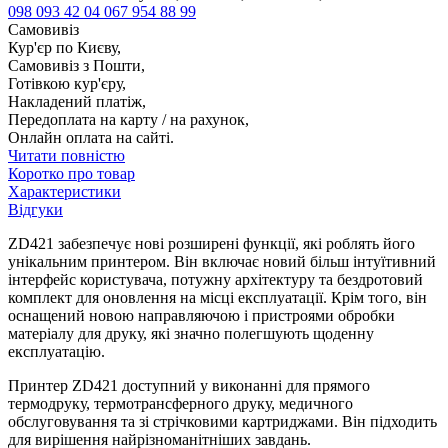
098 093 42 04
067 954 88 99
Самовивіз
Кур'єр по Києву,
Самовивіз з Пошти,
Готівкою кур'єру,
Накладений платіж,
Передоплата на карту / на рахунок,
Онлайн оплата на сайті.
Читати повністю
Коротко про товар
Характеристики
Відгуки
ZD421 забезпечує нові розширені функції, які роблять його
унікальним принтером. Він включає новий більш інтуїтивний
інтерфейс користувача, потужну архітектуру та бездротовий
комплект для оновлення на місці експлуатації. Крім того, він
оснащений новою направляючою і пристроями обробки
матеріалу для друку, які значно полегшують щоденну
експлуатацію.
Принтер ZD421 доступний у виконанні для прямого
термодруку, термотрансферного друку, медичного
обслуговування та зі стрічковими картриджами. Він підходить
для вирішення найрізноманітніших завдань.