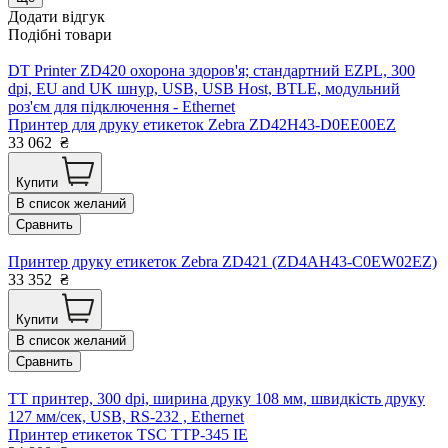
Додати відгук
Подібні товари
DT Printer ZD420 охорона здоров'я; стандартний EZPL, 300
dpi, EU and UK шнур, USB, USB Host, BTLE, модульний
роз'єм для підключення - Ethernet
Принтер для друку етикеток Zebra ZD42H43-D0EE00EZ
33 062
₴
Купити
В список желаний
Сравнить
Принтер друку етикеток Zebra ZD421 (ZD4AH43-C0EW02EZ)
33 352
₴
Купити
В список желаний
Сравнить
TT принтер, 300 dpi, ширина друку 108 мм, швидкість друку
127 мм/сек, USB, RS-232 , Ethernet
Принтер етикеток TSC TTP-345 ІЕ