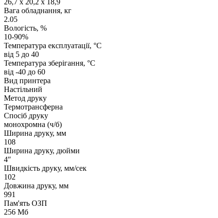
26,7 x 20,2 x 18,9
Вага обладнання, кг
2.05
Вологість, %
10-90%
Температура експлуатації, °C
від 5 до 40
Температура зберігання, °C
від -40 до 60
Вид принтера
Настільний
Метод друку
Термотрансферна
Спосіб друку
монохромна (ч/б)
Ширина друку, мм
108
Ширина друку, дюйми
4″
Швидкість друку, мм/сек
102
Довжина друку, мм
991
Пам'ять ОЗП
256 Мб