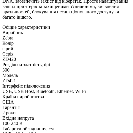
DNA, забезпечить захист від кібератак. Просте налаштування
ваших принтерів за захищеними з'єднаннями, виявлення
вразливостей, блокування несанкціонованого доступу та
багато іншого.
Общие характеристики
Виробник
Zebra
Колір
сірий
Серія
ZD420
Роздільна здатність, dpi
300
Модель
ZD421
Інтерфейс підключення
USB, USB Host, Bluetooth, Ethernet, Wi-Fi
Країна виробництва
США
Гарантія
2 роки
Вхідна напруга
100-240 В
Габарити обладнання, см