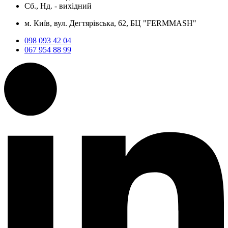
Сб., Нд. -
вихідний
м. Київ, вул. Дегтярівська, 62, БЦ "FERMMASH"
098 093 42 04
067 954 88 99