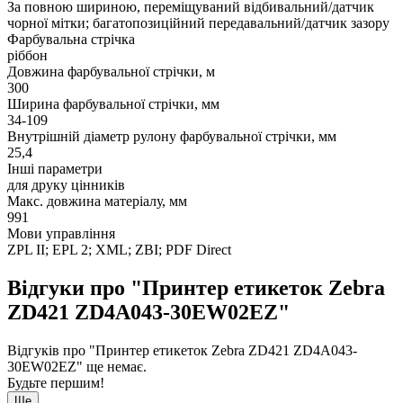
За повною шириною, переміщуваний відбивальний/датчик
чорної мітки; багатопозиційний передавальний/датчик зазору
Фарбувальна стрічка
ріббон
Довжина фарбувальної стрічки, м
300
Ширина фарбувальної стрічки, мм
34-109
Внутрішній діаметр рулону фарбувальної стрічки, мм
25,4
Інші параметри
для друку цінників
Макс. довжина матеріалу, мм
991
Мови управління
ZPL II; EPL 2; XML; ZBI; PDF Direct
Відгуки про "Принтер етикеток Zebra
ZD421 ZD4A043-30EW02EZ"
Відгуків про "Принтер етикеток Zebra ZD421 ZD4A043-
30EW02EZ" ще немає.
Будьте першим!
Ще