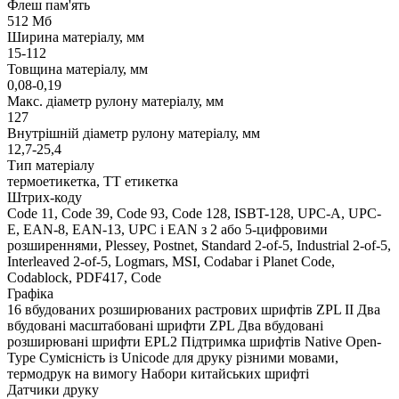
Флеш пам'ять
512 Мб
Ширина матеріалу, мм
15-112
Товщина матеріалу, мм
0,08-0,19
Макс. діаметр рулону матеріалу, мм
127
Внутрішній діаметр рулону матеріалу, мм
12,7-25,4
Тип матеріалу
термоетикетка, ТТ етикетка
Штрих-коду
Code 11, Code 39, Code 93, Code 128, ISBT-128, UPC-A, UPC-
E, EAN-8, EAN-13, UPC і EAN з 2 або 5-цифровими
розширеннями, Plessey, Postnet, Standard 2-of-5, Industrial 2-of-5,
Interleaved 2-of-5, Logmars, MSI, Codabar і Planet Code,
Codablock, PDF417, Code
Графіка
16 вбудованих розширюваних растрових шрифтів ZPL II Два
вбудовані масштабовані шрифти ZPL Два вбудовані
розширювані шрифти EPL2 Підтримка шрифтів Native Open-
Type Сумісність із Unicode для друку різними мовами,
термодрук на вимогу Набори китайських шрифті
Датчики друку