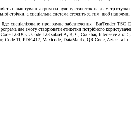
ість налаштування тримача рулону етикеток на діаметр втулки в
ної стрічки, а спеціальна система стежить за тим, щоб напрямні
йде спеціалізоване програмне забезпечення "BarTender TSC E
рограма дає змогу створювати етикетки потрібного користувачеві
 Code 128UCC, Code 128 subset A, B, C, Codabar, Interleave 2 o
, Code 11, PDF-417, Maxicode, DataMatrix, QR Code, Aztec та ін.