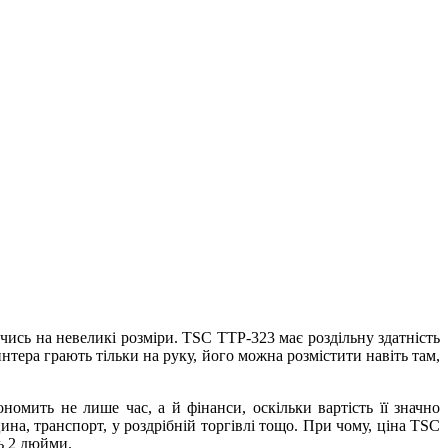
ячись на невеликі розміри. TSC TTP-323 має роздільну здатність
интера грають тільки на руку, його можна розмістити навіть там,
мить не лише час, а й фінанси, оскільки вартість її значно
а, транспорт, у роздрібній торгівлі тощо. При чому, ціна TSC
ь 2 дюйми.