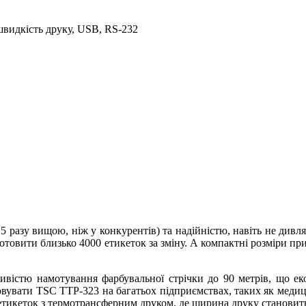
швидкість друку, USB, RS-232
5 разу вищою, ніж у конкурентів) та надійністю, навіть не дивл
готовити близько 4000 етикеток за зміну. А компактні розміри пр
істю намотування фарбувальної стрічки до 90 метрів, що еконо
вувати TSC TTP-323 на багатьох підприємствах, таких як медицин
тикеток з термотрансферним друком, де ширина друку становит