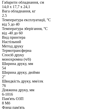
Габарити обладнання, см
14,0 x 17,7 x 24,1
Вага обладнання, кг
2.5
Температура експлуатації, °C
від 5 до 40
Температура зберігання, °C
від -40 до 60
Вид принтера
Настільний
Метод друку
Термотрансферна
Спосіб друку
монохромна (ч/б)
Ширина друку, мм
54
Ширина друку, дюйми
2″
Швидкість друку, мм/сек
76
Довжина друку, мм
6-1016
Пам'ять ОЗП
8 Мб
Флеш пам'ять