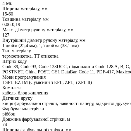
4 Мб
Ширина матеріалу, мм
15-60
Товщина матеріалу, мм
0,06-0,19
Макс. діаметр рулону матеріалу, мм
127
Внутрішній діаметр рулону матеріалу, мм
1 дюйм (25,4 мм), 1,5 дюйма (38,1 мм)
Тип матеріалу
термоетикетка, ТТ етикетка
Штрих-коду
Code 39, Code 93, Code 128UCC, підмножини Code 128 A, B, C,
POSTNET, China POST, GS1 DataBar, Code 11, PDF-417, Maxicod
Мови програмування
TSPL-EZTM (Сумісний з EPL, ZPL, і ZPL II)
Комплект
кабель, блок живлення
Датчики друку
кінця фарбувальної стрічки, наявності паперу, відкритої друкую
Фарбувальна стрічка
ріббон
Довжина фарбувальної стрічки, м
74
Ширина фарбувальної стрічки, мм