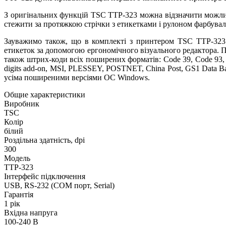
З оригінальних функцій TSC TTP-323 можна відзначити можлив
стежити за протяжкою стрічки з етикетками і рулоном фарбуваль
Зауважимо також, що в комплекті з принтером TSC TTP-323 
етикеток за допомогою ергономічного візуального редактора. П
також штрих-коди всіх поширених форматів: Code 39, Code 93,
digits add-on, MSI, PLESSEY, POSTNET, China Post, GS1 Data Bar
усіма поширеними версіями ОС Windows.
Общие характеристики
Виробник
TSC
Колір
білий
Роздільна здатність, dpi
300
Модель
TTP-323
Інтерфейс підключення
USB, RS-232 (COM порт, Serial)
Гарантія
1 рік
Вхідна напруга
100-240 В