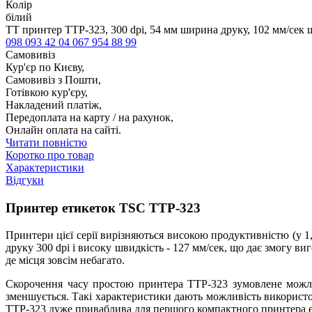
Колір
білий
TT принтер TTP-323, 300 dpi, 54 мм ширина друку, 102 мм/сек 
098 093 42 04
067 954 88 99
Самовивіз
Кур'єр по Києву,
Самовивіз з Пошти,
Готівкою кур'єру,
Накладений платіж,
Передоплата на карту / на рахунок,
Онлайн оплата на сайті.
Читати повністю
Коротко про товар
Характеристики
Відгуки
Принтер етикеток TSC TTP-323
Принтери цієї серії вирізняються високою продуктивністю (у 1,
друку 300 dpi і високу швидкість - 127 мм/сек, що дає змогу ви
де місця зовсім небагато.
Скорочення часу простою принтера TTP-323 зумовлене можлив
зменшується. Такі характеристики дають можливість використо
TTP-323 дуже приваблива для першого компактного принтера е