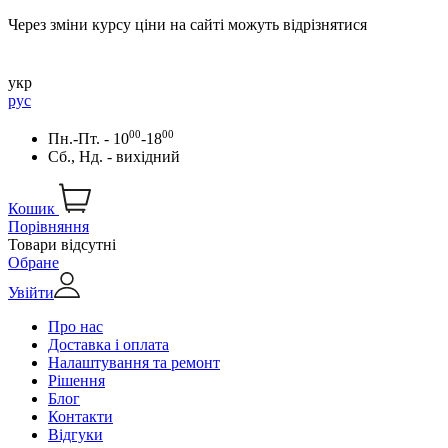
Через зміни курсу ціни на сайті можуть відрізнятися
укр
рус
00
00
Пн.-Пт. - 10
-18
Сб., Нд. - вихідний
Кошик
Порівняння
Товари відсутні
Обране
Увійти
Про нас
Доставка і оплата
Налаштування та ремонт
Рішення
Блог
Контакти
Відгуки