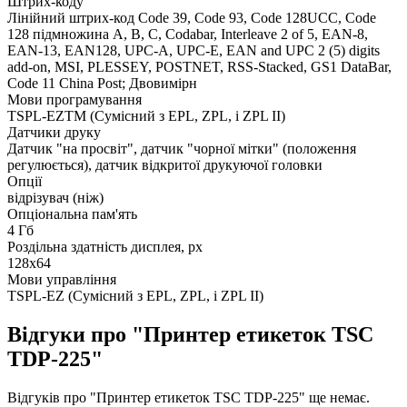
Штрих-коду
Лінійний штрих-код Code 39, Code 93, Code 128UCC, Code
128 підмножина A, B, C, Codabar, Interleave 2 of 5, EAN-8,
EAN-13, EAN128, UPC-A, UPC-E, EAN and UPC 2 (5) digits
add-on, MSI, PLESSEY, POSTNET, RSS-Stacked, GS1 DataBar,
Code 11 China Post; Двовимірн
Мови програмування
TSPL-EZTM (Сумісний з EPL, ZPL, і ZPL II)
Датчики друку
Датчик "на просвіт", датчик "чорної мітки" (положення
регулюється), датчик відкритої друкуючої головки
Опції
відрізувач (ніж)
Опціональна пам'ять
4 Гб
Роздільна здатність дисплея, px
128х64
Мови управління
TSPL-EZ (Сумісний з EPL, ZPL, і ZPL II)
Відгуки про "Принтер етикеток TSC
TDP-225"
Відгуків про "Принтер етикеток TSC TDP-225" ще немає.