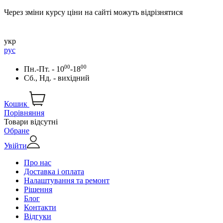
Через зміни курсу ціни на сайті можуть відрізнятися
укр
рус
00
00
Пн.-Пт. - 10
-18
Сб., Нд. - вихідний
Кошик
Порівняння
Товари відсутні
Обране
Увійти
Про нас
Доставка і оплата
Налаштування та ремонт
Рішення
Блог
Контакти
Відгуки