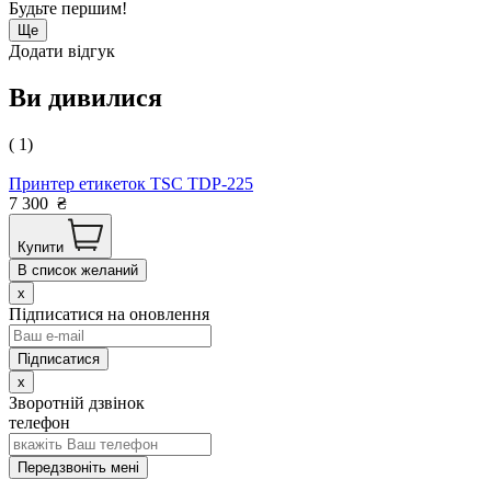
Будьте першим!
Ще
Додати відгук
Ви дивилися
( 1)
Принтер етикеток TSC TDP-225
7 300
₴
Купити
В список желаний
x
Підписатися на оновлення
x
Зворотній дзвінок
телефон
Передзвоніть мені