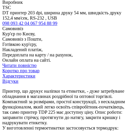
Виробник
TSC
DT принтер 203 dpi, ширина друку 54 мм, швидкість друку
152,4 мм/сек, RS-232 , USB
098 093 42 04
067 954 88 99
Самовивіз
Кур'єр по Києву,
Самовивіз з Пошти,
Готівкою кур'єру,
Накладений платіж,
Передоплата на карту / на рахунок,
Онлайн оплата на сайті.
Читати повністю
Коротко про товар
Характеристики
Відгуки
Принтер, що друкує наліпки та етикетки, - дуже затребуване
обладнання в магазинах роздрібної та оптової торгівлі.
Компактний за розмірами, простої конструкції, з нескладним
функціоналом, який легко освоїть співробітник-початківець,
так само принтер TDP 225 має доступну ціну. Опис роботи:
заправити стрічку, протягнути до натягу, закрити кришку і
надрукувати етикетку.
У виготовленні термоетикетки застосовується термодрук: