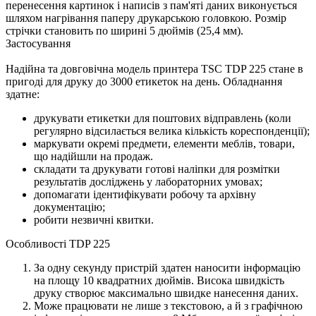
перенесення картинок і написів з пам'яті даних виконується
шляхом нагрівання паперу друкарською головкою. Розмір
стрічки становить по ширині 5 дюймів (25,4 мм).
Застосування
Надійна та довговічна модель принтера TSC TDP 225 стане в
пригоді для друку до 3000 етикеток на день. Обладнання
здатне:
друкувати етикетки для поштових відправлень (коли
регулярно відсилається велика кількість кореспонденції);
маркувати окремі предмети, елементи меблів, товари,
що надійшли на продаж.
складати та друкувати готові наліпки для розмітки
результатів досліджень у лабораторних умовах;
допомагати ідентифікувати робочу та архівну
документацію;
робити незвичні квитки.
Особливості TDP 225
За одну секунду пристрій здатен наносити інформацію
на площу 10 квадратних дюймів. Висока швидкість
друку створює максимально швидке нанесення даних.
Може працювати не лише з текстовою, а й з графічною