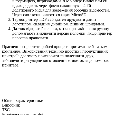
інформацією, штрихкодами. 8 Мб оперативної пам'яті
вдало додають через флеш-накопичувач 4 Гб
додаткового місця для збереження робочих відомостей.
Через слот встановлюється карта MicroSD.
Термопринтер TDP 225 здатен друкувати дані з
логотипом, складним дизайном, різними шрифтами.
Датчик відкритої голівки, мітка про закінчення рулону
допомагають виключити версію поломки, якщо принтер
перестав працювати.
Прагнення спростити робочі процеси притаманне багатьом
компаніям. Використання технічно простих і продуктивних
пристроїв дає змогу прискорити та полегшити друк,
забезпечити регулярне виготовлення етикеток за допомогою
принтера.
Общие характеристики
Виробник
TSC
Роздільна здатність, dpi