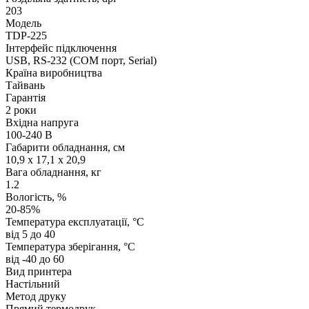
203
Модель
TDP-225
Інтерфейс підключення
USB, RS-232 (COM порт, Serial)
Країна виробництва
Тайвань
Гарантія
2 роки
Вхідна напруга
100-240 В
Габарити обладнання, см
10,9 x 17,1 x 20,9
Вага обладнання, кг
1.2
Вологість, %
20-85%
Температура експлуатації, °C
від 5 до 40
Температура зберігання, °C
від -40 до 60
Вид принтера
Настільний
Метод друку
Прямий термодрук