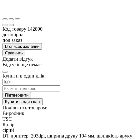
Код товару
142890
договірна
под заказ
В список желаний
Сравнить
Додати відгук
Відгуків ще немає
Купити в один клік
Підтвердити
Купити в один клік
Поділитись товаром:
Виробник
TSC
Колір
сірий
DT принтер, 203dpi, ширина друку 104 мм, швидкість друку