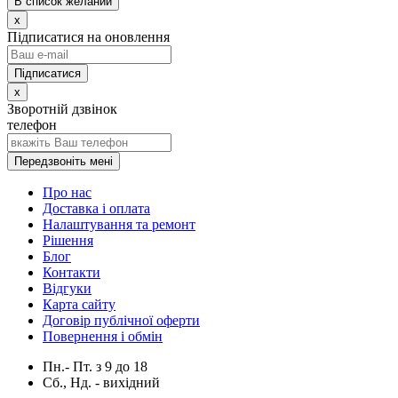
В список желаний
x
Підписатися на оновлення
x
Зворотній дзвінок
телефон
Передзвоніть мені
Про нас
Доставка і оплата
Налаштування та ремонт
Рішення
Блог
Контакти
Відгуки
Карта сайту
Договір публічної оферти
Повернення і обмін
Пн.- Пт.
з
9
до
18
Сб., Нд. -
вихідний