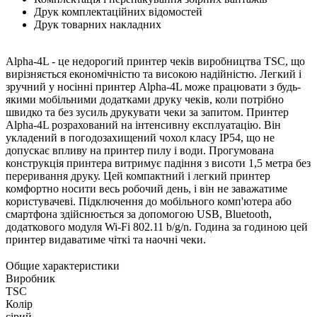
Друк комплектаційних відомостей
Друк товарних накладних
Alpha-4L - це недорогий принтер чеків виробництва TSC, що
вирізняється економічністю та високою надійністю. Легкий і
зручний у носінні принтер Alpha-4L може працювати з будь-
якими мобільними додатками друку чеків, коли потрібно
швидко та без зусиль друкувати чеки за запитом. Принтер
Alpha-4L розрахований на інтенсивну експлуатацію. Він
укладений в погодозахищений чохол класу IP54, що не
допускає впливу на принтер пилу і води. Прогумована
конструкція принтера витримує падіння з висоти 1,5 метра без
переривання друку. Цей компактний і легкий принтер
комфортно носити весь робочий день, і він не заважатиме
користувачеві. Підключення до мобільного комп'ютера або
смартфона здійснюється за допомогою USB, Bluetooth,
додаткового модуля Wi-Fi 802.11 b/g/n. Година за годиною цей
принтер видаватиме чіткі та наочні чеки.
Общие характеристики
Виробник
TSC
Колір
сірий