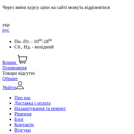
Через зміни курсу ціни на сайті можуть відрізнятися
укр
рус
00
00
Пн.-Пт. - 10
-18
Сб., Нд. - вихідний
Кошик
Порівняння
Товари відсутні
Обране
Увійти
Про нас
Доставка і оплата
Налаштування та ремонт
Рішення
Блог
Контакти
Відгуки