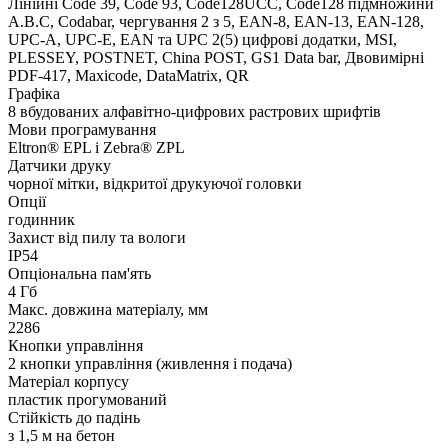
Лінійні Code 39, Code 93, Code128UCC, Code128 підмножини
A.B.C, Codabar, чергування 2 з 5, EAN-8, EAN-13, EAN-128,
UPC-A, UPC-E, EAN та UPC 2(5) цифрові додатки, MSI,
PLESSEY, POSTNET, China POST, GS1 Data bar, Двовимірні
PDF-417, Maxicode, DataMatrix, QR
Графіка
8 вбудованих алфавітно-цифрових растрових шрифтів
Мови програмування
Eltron® EPL і Zebra® ZPL
Датчики друку
чорної мітки, відкритої друкуючої головки
Опції
годинник
Захист від пилу та вологи
IP54
Опціональна пам'ять
4 Гб
Макс. довжина матеріалу, мм
2286
Кнопки управління
2 кнопки управління (живлення і подача)
Матеріал корпусу
пластик прогумований
Стійкість до падінь
з 1,5 м на бетон