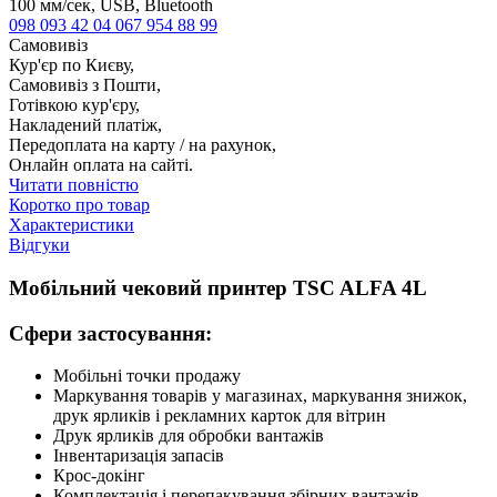
100 мм/сек, USB, Bluetooth
098 093 42 04
067 954 88 99
Самовивіз
Кур'єр по Києву,
Самовивіз з Пошти,
Готівкою кур'єру,
Накладений платіж,
Передоплата на карту / на рахунок,
Онлайн оплата на сайті.
Читати повністю
Коротко про товар
Характеристики
Відгуки
Мобільний чековий принтер TSC ALFA 4L
Сфери застосування:
Мобільні точки продажу
Маркування товарів у магазинах, маркування знижок,
друк ярликів і рекламних карток для вітрин
Друк ярликів для обробки вантажів
Інвентаризація запасів
Крос-докінг
Комплектація і перепакування збірних вантажів