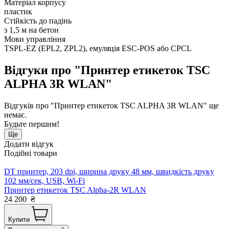
Матеріал корпусу
пластик
Стійкість до падінь
з 1,5 м на бетон
Мови управління
TSPL-EZ (EPL2, ZPL2), емуляція ESC-POS або CPCL
Відгуки про "Принтер етикеток TSC
ALPHA 3R WLAN"
Відгуків про "Принтер етикеток TSC ALPHA 3R WLAN" ще
немає.
Будьте першим!
Ще
Додати відгук
Подібні товари
DT принтер, 203 dpi, ширина друку 48 мм, швидкість друку
102 мм/сек, USB, Wi-Fi
Принтер етикеток TSC Alpha-2R WLAN
24 200
₴
Купити