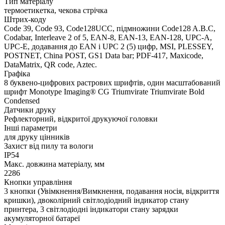
Тип матеріалу
термоетикетка, чекова стрічка
Штрих-коду
Code 39, Code 93, Code128UCC, підмножини Code128 A.B.C,
Codabar, Interleave 2 of 5, EAN-8, EAN-13, EAN-128, UPC-A,
UPC-E, додавання до EAN і UPC 2 (5) цифр, MSI, PLESSEY,
POSTNET, China POST, GS1 Data bar; PDF-417, Maxicode,
DataMatrix, QR code, Aztec.
Графіка
8 буквено-цифрових растрових шрифтів, один масштабований
шрифт Monotype Imaging® CG Triumvirate Triumvirate Bold
Condensed
Датчики друку
Рефлекторний, відкритої друкуючої головки
Інші параметри
для друку цінників
Захист від пилу та вологи
IP54
Макс. довжина матеріалу, мм
2286
Кнопки управління
3 кнопки (Увімкнення/Вимкнення, подавання носія, відкриття
кришки), двоколірний світлодіодний індикатор стану
принтера, 3 світлодіодні індикатори стану зарядки
акумуляторної батареї