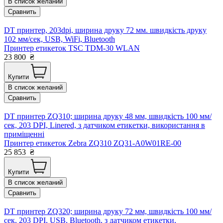
В список желаний
Сравнить
DT принтер, 203dpi, ширина друку 72 мм. швидкість друку
102 мм/сек, USB, WiFi, Bluetooth
Принтер етикеток TSC TDM-30 WLAN
23 800
₴
Купити
В список желаний
Сравнить
DT принтер ZQ310; ширина друку 48 мм, швидкість 100 мм/
сек, 203 DPI, Linered, з датчиком етикетки, використання в
приміщенні
Принтер етикеток Zebra ZQ310 ZQ31-A0W01RE-00
25 853
₴
Купити
В список желаний
Сравнить
DT принтер ZQ320; ширина друку 72 мм, швидкість 100 мм/
сек, 203 DPI, USB, Bluetooth, з датчиком етикетки,