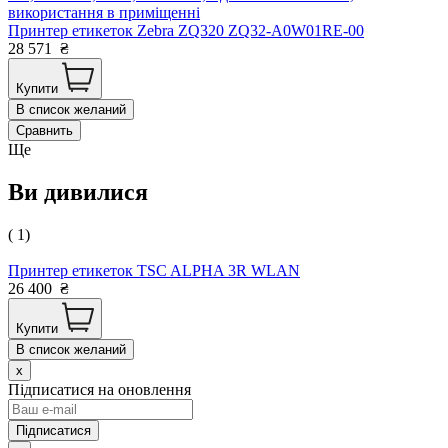
використання в приміщенні
Принтер етикеток Zebra ZQ320 ZQ32-A0W01RE-00
28 571
₴
Купити
В список желаний
Сравнить
Ще
Ви дивилися
( 1)
Принтер етикеток TSC ALPHA 3R WLAN
26 400
₴
Купити
В список желаний
x
Підписатися на оновлення