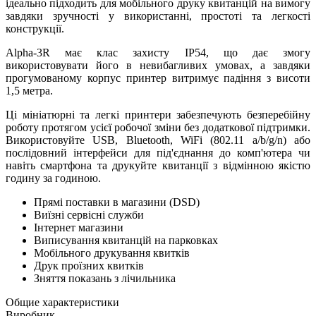
ідеально підходить для мобільного друку квитанцій на вимогу
завдяки зручності у використанні, простоті та легкості
конструкції.
Alpha-3R має клас захисту IP54, що дає змогу
використовувати його в невибагливих умовах, а завдяки
прогумованому корпус принтер витримує падіння з висоти
1,5 метра.
Ці мініатюрні та легкі принтери забезпечують безперебійну
роботу протягом усієї робочої зміни без додаткової підтримки.
Використовуйте USB, Bluetooth, WiFi (802.11 a/b/g/n) або
послідовний інтерфейси для під'єднання до комп'ютера чи
навіть смартфона та друкуйте квитанції з відмінною якістю
годину за годиною.
Прямі поставки в магазини (DSD)
Виїзні сервісні служби
Інтернет магазини
Виписування квитанцій на парковках
Мобільного друкування квитків
Друк проїзних квитків
Зняття показань з лічильника
Общие характеристики
Виробник