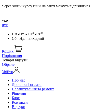
Через зміни курсу ціни на сайті можуть відрізнятися
укр
рус
00
00
Пн.-Пт. - 10
-18
Сб., Нд. - вихідний
Кошик
Порівняння
Товари відсутні
Обране
Увійти
Про нас
Доставка і оплата
Налаштування та ремонт
Рішення
Блог
Контакти
Відгуки