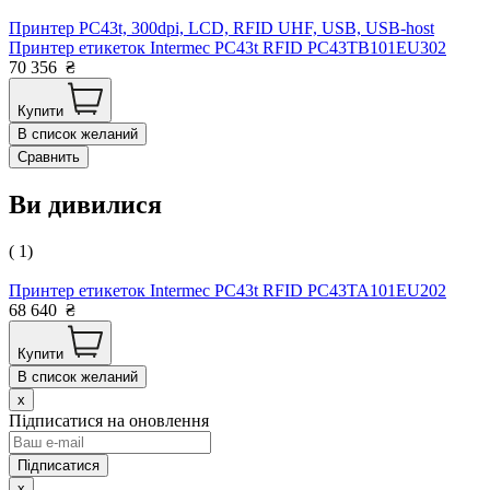
Принтер PС43t, 300dpi, LCD, RFID UHF, USB, USB-host
Принтер етикеток Intermec PC43t RFID PC43TB101EU302
70 356
₴
Купити
В список желаний
Сравнить
Ви дивилися
( 1)
Принтер етикеток Intermec PC43t RFID PC43TA101EU202
68 640
₴
Купити
В список желаний
x
Підписатися на оновлення
x