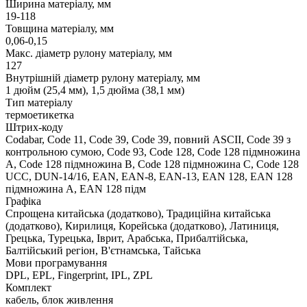
Ширина матеріалу, мм
19-118
Товщина матеріалу, мм
0,06-0,15
Макс. діаметр рулону матеріалу, мм
127
Внутрішній діаметр рулону матеріалу, мм
1 дюйм (25,4 мм), 1,5 дюйма (38,1 мм)
Тип матеріалу
термоетикетка
Штрих-коду
Codabar, Code 11, Code 39, Code 39, повний ASCII, Code 39 з
контрольною сумою, Code 93, Code 128, Code 128 підмножина
A, Code 128 підмножина B, Code 128 підмножина C, Code 128
UCC, DUN-14/16, EAN, EAN-8, EAN-13, EAN 128, EAN 128
підмножина A, EAN 128 підм
Графіка
Спрощена китайська (додатково), Традиційна китайська
(додатково), Кирилиця, Корейська (додатково), Латиниця,
Грецька, Турецька, Іврит, Арабська, Прибалтійська,
Балтійський регіон, В'єтнамська, Тайська
Мови програмування
DPL, EPL, Fingerprint, IPL, ZPL
Комплект
кабель, блок живлення