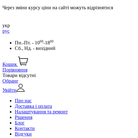
Через зміни курсу ціни на сайті можуть відрізнятися
укр
рус
00
00
Пн.-Пт. - 10
-18
Сб., Нд. - вихідний
Кошик
Порівняння
Товари відсутні
Обране
Увійти
Про нас
Доставка і оплата
Налаштування та ремонт
Рішення
Блог
Контакти
Відгуки