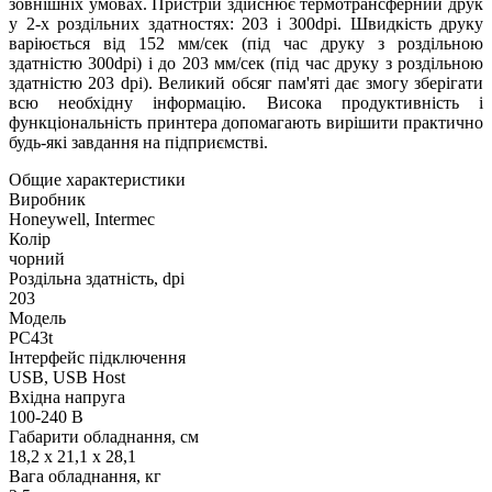
зовнішніх умовах. Пристрій здійснює термотрансферний друк
у 2-х роздільних здатностях: 203 і 300dpi. Швидкість друку
варіюється від 152 мм/сек (під час друку з роздільною
здатністю 300dpi) і до 203 мм/сек (під час друку з роздільною
здатністю 203 dpi). Великий обсяг пам'яті дає змогу зберігати
всю необхідну інформацію. Висока продуктивність і
функціональність принтера допомагають вирішити практично
будь-які завдання на підприємстві.
Общие характеристики
Виробник
Honeywell, Intermec
Колір
чорний
Роздільна здатність, dpi
203
Модель
PC43t
Інтерфейс підключення
USB, USB Host
Вхідна напруга
100-240 В
Габарити обладнання, см
18,2 x 21,1 x 28,1
Вага обладнання, кг