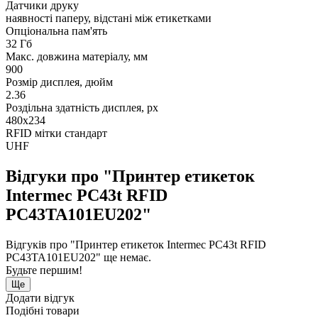
Датчики друку
наявності паперу, відстані між етикетками
Опціональна пам'ять
32 Гб
Макс. довжина матеріалу, мм
900
Розмір дисплея, дюйм
2.36
Роздільна здатність дисплея, px
480х234
RFID мітки стандарт
UHF
Відгуки про "Принтер етикеток
Intermec PC43t RFID
PC43TA101EU202"
Відгуків про "Принтер етикеток Intermec PC43t RFID
PC43TA101EU202" ще немає.
Будьте першим!
Ще
Додати відгук
Подібні товари