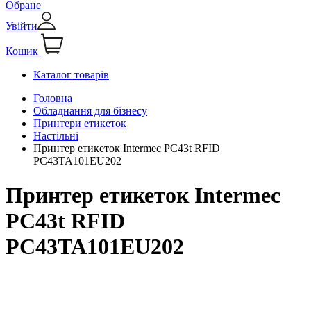
Обране
Увійти
Кошик
Каталог товарів
Головна
Обладнання для бізнесу
Принтери етикеток
Настільні
Принтер етикеток Intermec PC43t RFID
PC43TA101EU202
Принтер етикеток Intermec
PC43t RFID
PC43TA101EU202