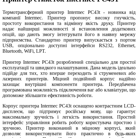
Термотрансферний принтер Intermec PC43t - новинка від
компанії Intermec. Принтер пропонує високу гнучкість,
простоту використання та відмінну якість друку. Принтер
надає найширші можливості зі встановлення додаткових
опцій, що дають змогу інтегрувати його в наявну мережу
підприємства. Стандартно принтер випускається з портом
USB, опціонально доступні інтерфейси RS232, Ethernet,
Bluetooth, WiFi, LPT.
Принтер Intermec PC43t розроблений спеціально для простої
експлуатації та швидкого налаштування. Дана модель ідеально
підійде для тих, хто вперше переходить зі струменевих або
лазерних принтерів. Міцний подвійний корпус надійно
захищає внутрішні компоненти принтера. Передбачена
програмована можливість підключення ваг або клавіатури, що
допоможе збільшити ефективність роботи.
Корпус принтера Intermec PC43t оснащено контрастним LCD-
дисплеєм, що підтримує російську мову, що гарантує
максимальну зручність і легкість використання. Простий
інтерфейс управління робить роботу користувача простою і
зручною. Принтер виконаний в міцному корпусі, який
дозволяє використовувати його практично в будь-яких