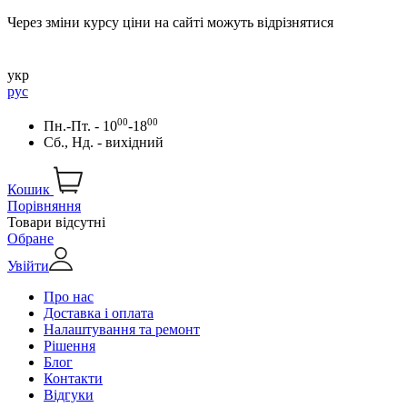
Через зміни курсу ціни на сайті можуть відрізнятися
укр
рус
00
00
Пн.-Пт. - 10
-18
Сб., Нд. - вихідний
Кошик
Порівняння
Товари відсутні
Обране
Увійти
Про нас
Доставка і оплата
Налаштування та ремонт
Рішення
Блог
Контакти
Відгуки