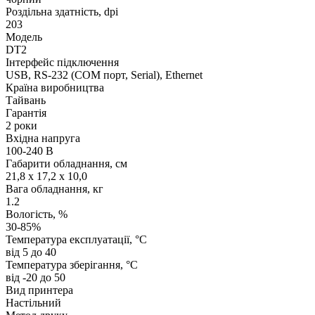
Роздільна здатність, dpi
203
Модель
DT2
Інтерфейс підключення
USB, RS-232 (COM порт, Serial), Ethernet
Країна виробництва
Тайвань
Гарантія
2 роки
Вхідна напруга
100-240 В
Габарити обладнання, см
21,8 x 17,2 x 10,0
Вага обладнання, кг
1.2
Вологість, %
30-85%
Температура експлуатації, °C
від 5 до 40
Температура зберігання, °C
від -20 до 50
Вид принтера
Настільний