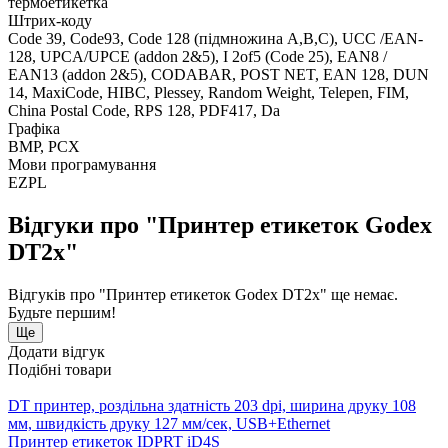
термоетикетка
Штрих-коду
Code 39, Code93, Code 128 (підмножина A,B,C), UCC /EAN-
128, UPCA/UPCE (addon 2&5), I 2of5 (Code 25), EAN8 /
EAN13 (addon 2&5), CODABAR, POST NET, EAN 128, DUN
14, MaxiCode, HIBC, Plessey, Random Weight, Telepen, FIM,
China Postal Code, RPS 128, PDF417, Da
Графіка
BMP, PCX
Мови програмування
EZPL
Відгуки про "Принтер етикеток Godex
DT2x"
Відгуків про "Принтер етикеток Godex DT2x" ще немає.
Будьте першим!
Ще
Додати відгук
Подібні товари
DT принтер, роздільна здатність 203 dpi, ширина друку 108
мм, швидкість друку 127 мм/сек, USB+Ethernet
Принтер етикеток IDPRT iD4S