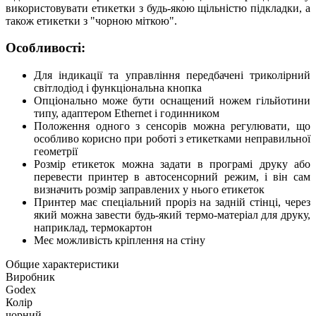
використовувати етикетки з будь-якою щільністю підкладки, а
також етикетки з "чорною міткою".
Особливості:
Для індикації та управління передбачені триколірний
світлодіод і функціональна кнопка
Опціонально може бути оснащений ножем гільйотини
типу, адаптером Ethernet і годинником
Положення одного з сенсорів можна регулювати, що
особливо корисно при роботі з етикетками неправильної
геометрії
Розмір етикеток можна задати в програмі друку або
перевести принтер в автосенсорний режим, і він сам
визначить розмір заправлених у нього етикеток
Принтер має спеціальний проріз на задній стінці, через
який можна завести будь-який термо-матеріал для друку,
наприклад, термокартон
Меє можливість кріплення на стіну
Общие характеристики
Виробник
Godex
Колір
чорний