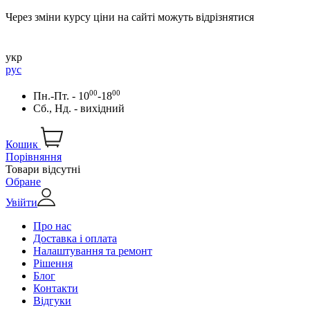
Через зміни курсу ціни на сайті можуть відрізнятися
укр
рус
00
00
Пн.-Пт. - 10
-18
Сб., Нд. - вихідний
Кошик
Порівняння
Товари відсутні
Обране
Увійти
Про нас
Доставка і оплата
Налаштування та ремонт
Рішення
Блог
Контакти
Відгуки