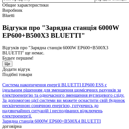
Общие характеристики
Виробник
Bluetti
Відгуки про "Зарядна станція 6000W
EP600+B500X3 BLUETTI"
Відгуків про "Зарядна станція 6000W EP600+B500X3
BLUETTI" ще немає.
Будьте першим!
Ще
Додати відгук
Подібні товари
Система накопичення енергії BLUETTI EP600 ESS є
ідеальним рішенням для зменшення щомісячних рахунків за
електроенергію та одночасного зменшення вуглецевого сліду.
За допомогою цієї системи ви можете оснастити свій будинок
нескінченною сонячною енергією, готуючись до
надзвичайних ситуацій і несподіваних відключень
електроенергії.
Зарядна станція 6000W EP600+B500X4 BLUETTI
договірна