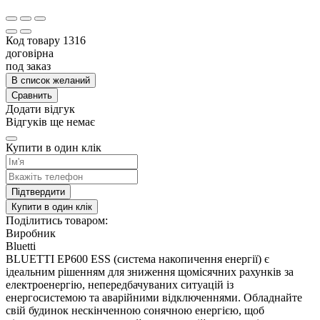
Код товару
1316
договірна
под заказ
В список желаний
Сравнить
Додати відгук
Відгуків ще немає
Купити в один клік
Підтвердити
Купити в один клік
Поділитись товаром:
Виробник
Bluetti
BLUETTI EP600 ESS (система накопичення енергії) є
ідеальним рішенням для зниження щомісячних рахунків за
електроенергію, непередбачуваних ситуацій із
енергосистемою та аварійними відключеннями. Обладнайте
свій будинок нескінченною сонячною енергією, щоб