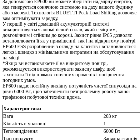
За допомогою EP600 ви можете зберігати надмірну енергію,
яка генерується сонячною системою на даху вашого будинку
або з мережі. Технологія BLUETTI Peak Load Shifting дозволяє
вам оптимізувати зарядку.
У першій у світі домашній акумуляторній системі
використовується алюмінієвий сплав, який є міцним,
довговічним і стійким до корозії. Захист рівня IP65 дозволяє
встановлювати її як у приміщенні, так і на відкритому повітрі.
EP600 ESS розроблений з огляду на клієнтів і встановлюється
легко і швидко з мінімальними витратами на обслуговування
на місці.
*Якщо ви встановлюєте її на відкритому повітрі,
рекомендується використовувати захисну шафу, щоб
захистити її від прямих сонячних променів і погіршення
погодних умов.
EP600 надає постійну вихідну потужність чистої синусоїди на
рівні 6000 Вт, щоб забезпечити безпроблемну роботу вашої
трифазової побутової техніки вдома.
Характеристики
Вага
203 кг
Кількість в упаковці
1
Тепловиділення
6000 Вт
Тип продукту
Зарядна станція