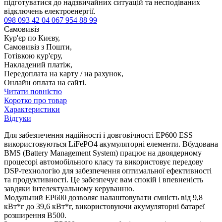
підготуватися до надзвичайних ситуацій та несподіваних
відключень електроенергії.
098 093 42 04
067 954 88 99
Самовивіз
Кур'єр по Києву,
Самовивіз з Пошти,
Готівкою кур'єру,
Накладений платіж,
Передоплата на карту / на рахунок,
Онлайн оплата на сайті.
Читати повністю
Коротко про товар
Характеристики
Відгуки
Для забезпечення надійності і довговічності EP600 ESS
використовуються LiFePO4 акумуляторні елементи. Вбудована
BMS (Battery Management System) працює на двоядерному
процесорі автомобільного класу та використовує передову
DSP-технологію для забезпечення оптимальної ефективності
та продуктивності. Це забезпечує вам спокій і впевненість
завдяки інтелектуальному керуванню.
Модульний EP600 дозволяє налаштовувати ємність від 9,8
кВт*г до 39,6 кВт*г, використовуючи акумуляторні батареї
розширення B500.