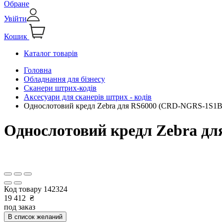
Обране
Увійти
Кошик
Каталог товарів
Головна
Обладнання для бізнесу
Сканери штрих-кодів
Аксесуари для сканерів штрих - кодів
Однослотовий кредл Zebra для RS6000 (CRD-NGRS-1S1B
Однослотовий кредл Zebra д
Код товару
142324
19 412
₴
под заказ
В список желаний