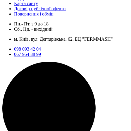
Карта сайту
Договір публічної оферти
Повернення і обмін
Пн.- Пт.
з
9
до
18
Сб., Нд. -
вихідний
м. Київ, вул. Дегтярівська, 62, БЦ "FERMMASH"
098 093 42 04
067 954 88 99