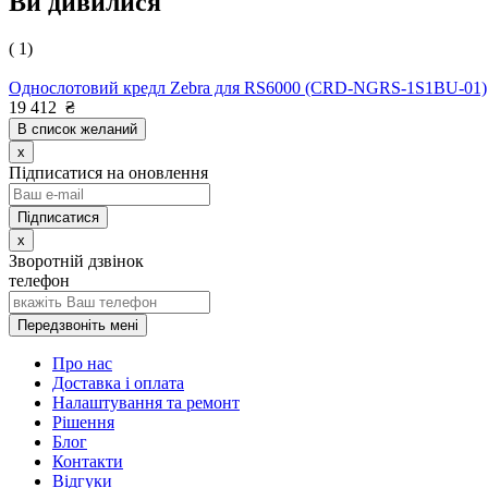
Ви дивилися
( 1)
Однослотовий кредл Zebra для RS6000 (CRD-NGRS-1S1BU-01)
19 412
₴
В список желаний
x
Підписатися на оновлення
x
Зворотній дзвінок
телефон
Передзвоніть мені
Про нас
Доставка і оплата
Налаштування та ремонт
Рішення
Блог
Контакти
Відгуки