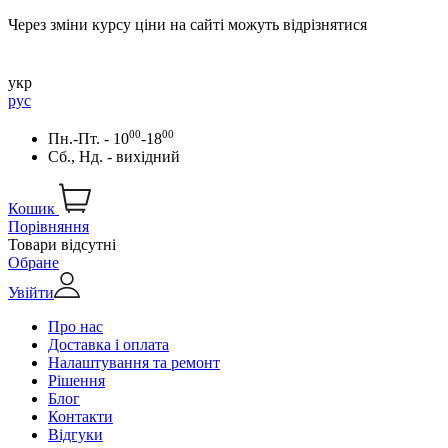
Через зміни курсу ціни на сайті можуть відрізнятися
укр
рус
00
00
Пн.-Пт. - 10
-18
Сб., Нд. - вихідний
Кошик
Порівняння
Товари відсутні
Обране
Увійти
Про нас
Доставка і оплата
Налаштування та ремонт
Рішення
Блог
Контакти
Відгуки