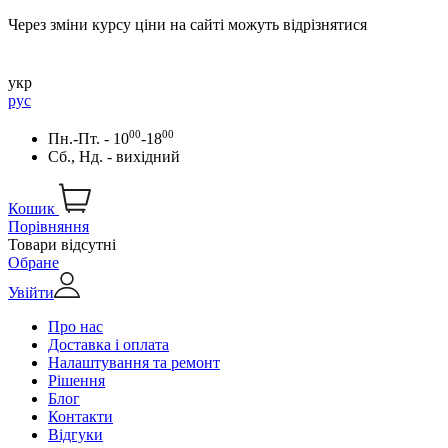
Через зміни курсу ціни на сайті можуть відрізнятися
укр
рус
00
00
Пн.-Пт. - 10
-18
Сб., Нд. - вихідний
Кошик
Порівняння
Товари відсутні
Обране
Увійти
Про нас
Доставка і оплата
Налаштування та ремонт
Рішення
Блог
Контакти
Відгуки