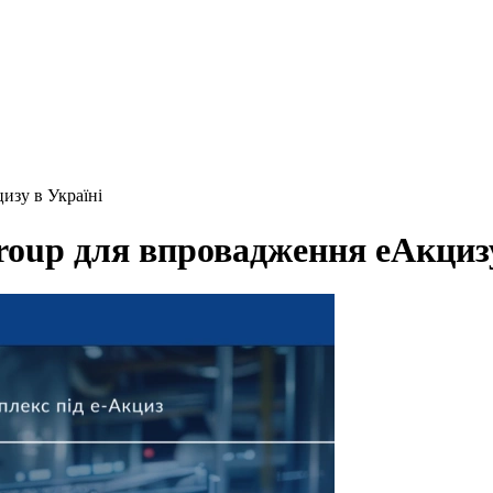
изу в Україні
roup для впровадження еАкцизу