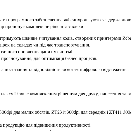
я та програмного забезпечення, які синхронізуються з державною
oup пропонує комплексне рішення завдяки:
 підтримують швидке зчитування кодів, створених принтерами Zeb
вірок на складах чи під час транспортування.
атичного оновлення даних у системі.
і прогнозування, для оптимізації бізнес-процесів.
а постачання та відповідність вимогам цифрового відстеження.
плексу Libra, є комплексним рішенням для друку, нанесення та в
300dpi для малих обсягів, ZT231t 300dpi для середніх і ZT411 30
а продукцію для підвищення продуктивності.