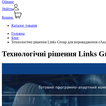
Обране
Увійти
Кошик
Каталог товарів
Головна
Блог
Технологічні рішення Links Group для впровадження еАкц
Технологічні рішення Links G