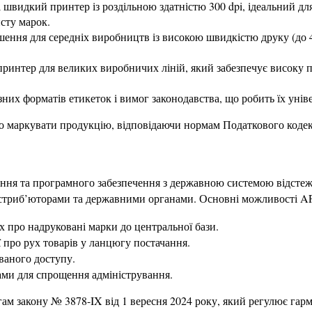
 швидкий принтер із роздільною здатністю 300 dpi, ідеальний для 
исту марок.
ішення для середніх виробництв із високою швидкістю друку (до 
ринтер для великих виробничих ліній, який забезпечує високу п
ізних форматів етикеток і вимог законодавства, що робить їх уні
о маркувати продукцію, відповідаючи нормам Податкового кодек
ння та програмного забезпечення з державною системою відстежен
стриб’юторами та державними органами. Основні можливості API 
х про надруковані марки до центральної бази.
ї про рух товарів у ланцюгу постачання.
ваного доступу.
емами для спрощення адміністрування.
огам закону № 3878-IX від 1 вересня 2024 року, який регулює гар