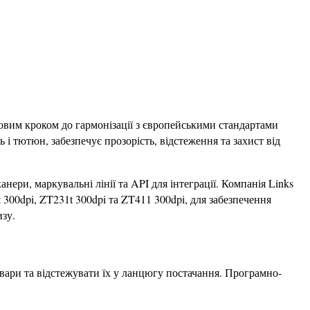
овим кроком до гармонізації з європейськими стандартами 
 тютюн, забезпечує прозорість, відстеження та захист від 
ри, маркувальні лінії та API для інтеграції. Компанія Links 
00dpi, ZT231t 300dpi та ZT411 300dpi, для забезпечення 
изу.
вари та відстежувати їх у ланцюгу постачання. Програмно-