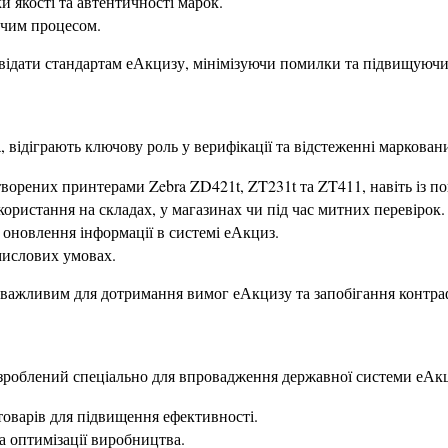
ки якості та автентичності марок.
ичим процесом.
овідати стандартам еАкцизу, мінімізуючи помилки та підвищуючи
, відіграють ключову роль у верифікації та відстеженні маркован
створених принтерами Zebra ZD421t, ZT231t та ZT411, навіть із 
икористання на складах, у магазинах чи під час митних перевірок.
я оновлення інформації в системі еАкциз.
мислових умовах.
о важливим для дотримання вимог еАкцизу та запобігання контра
роблений спеціально для впровадження державної системи еАкциз
товарів для підвищення ефективності.
а оптимізації виробництва.