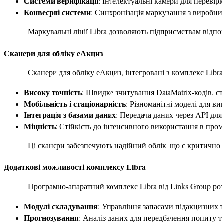
Системи верифікації
: Інтелектуальні камери для перевір
Конвеєрні системи
: Синхронізація маркування з виробн
Маркувальні лінії Libra дозволяють підприємствам відп
Сканери для обліку еАкциз
Сканери для обліку еАкциз, інтегровані в комплекс Libra
Високу точність
: Швидке зчитування DataMatrix-кодів, 
Мобільність і стаціонарність
: Різноманітні моделі для в
Інтеграція з базами даних
: Передача даних через API дл
Міцність
: Стійкість до інтенсивного використання в про
Ці сканери забезпечують надійний облік, що є критичн
Додаткові можливості комплексу Libra
Програмно-апаратний комплекс Libra від Links Group роз
Модулі складування
: Управління запасами підакцизних 
Прогнозування
: Аналіз даних для передбачення попиту т