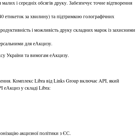
малих і середніх обсягів друку. Забезпечує точне відтворення 
40 етикеток за хвилину) та підтримкою голографічних 
родуктивність і можливість друку складних марок із захисними 
версальними для еАкцизу.
су України та вимогам еАкцизу.
ня. Комплекс Libra від Links Group включає API, який 
еАкциз у складі Libra:
монізацію акцизної політики з ЄС.