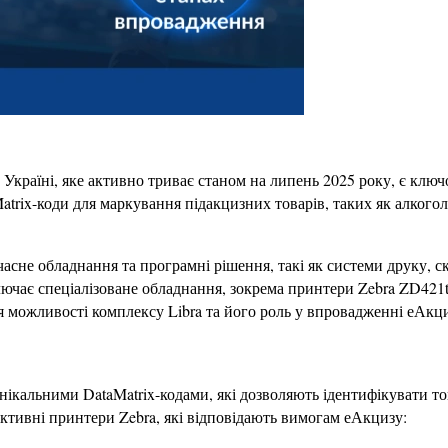
країні, яке активно триває станом на липень 2025 року, є ключ
ix-коди для маркування підакцизних товарів, таких як алкоголь і
е обладнання та програмні рішення, такі як системи друку, скане
чає спеціалізоване обладнання, зокрема принтери Zebra ZD421t 3
ся можливості комплексу Libra та його роль у впровадженні еАкц
нікальними DataMatrix-кодами, які дозволяють ідентифікувати то
ктивні принтери Zebra, які відповідають вимогам еАкцизу: