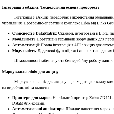
Інтеграція з еАкциз: Технологічна основа прозорості
Інтеграція з еАкциз передбачає використання обладнанн
управління. Програмно-апаратний комплекс Libra від Links Gr
Сумісності з DataMatrix
: Сканери, інтегровані в Libra,
Мобільності
: Портативні термінали збору даних для пере
Автоматизації
: Повна інтеграція з API еАкциз для автом
Модульність
: Додаткові функції, такі як аналітика даних 
Ці можливості забезпечують безперебійну роботу ланцюг
Маркувальна лінія для акцизу
Маркувальна лінія для акцизу, що входить до складу ком
на виробництві та включає:
Принтери для марок
: Настільний принтер Zebra ZD421t 
DataMatrix-кодами.
Автоматизовані аплікатори
: Швидке нанесення марок н