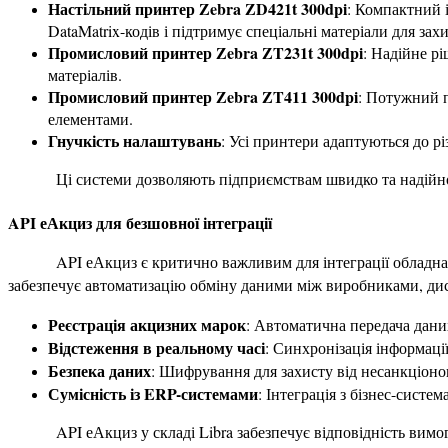
Настільний принтер Zebra ZD421t 300dpi
: Компактний і
DataMatrix-кодів і підтримує спеціальні матеріали для зах
Промисловий принтер Zebra ZT231t 300dpi
: Надійне р
матеріалів.
Промисловий принтер Zebra ZT411 300dpi
: Потужний п
елементами.
Гнучкість налаштувань
: Усі принтери адаптуються до р
Ці системи дозволяють підприємствам швидко та надійн
API еАкциз для безшовної інтеграції
API еАкциз є критично важливим для інтеграції обладна
забезпечує автоматизацію обміну даними між виробниками, ди
Реєстрація акцизних марок
: Автоматична передача дани
Відстеження в реальному часі
: Синхронізація інформаці
Безпека даних
: Шифрування для захисту від несанкціоно
Сумісність із ERP-системами
: Інтеграція з бізнес-сист
API еАкциз у складі Libra забезпечує відповідність вим