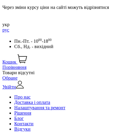
Через зміни курсу ціни на сайті можуть відрізнятися
укр
рус
00
00
Пн.-Пт. - 10
-18
Сб., Нд. - вихідний
Кошик
Порівняння
Товари відсутні
Обране
Увійти
Про нас
Доставка і оплата
Налаштування та ремонт
Рішення
Блог
Контакти
Відгуки