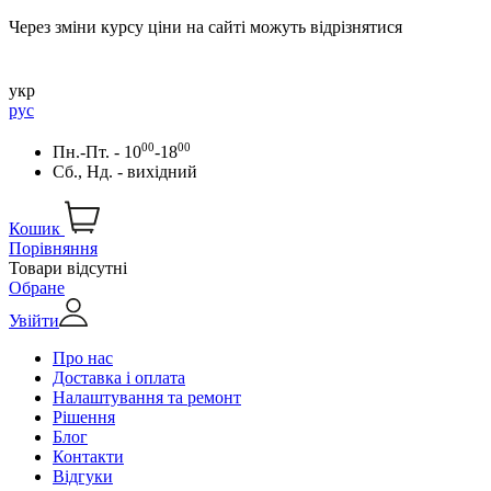
Через зміни курсу ціни на сайті можуть відрізнятися
укр
рус
00
00
Пн.-Пт. - 10
-18
Сб., Нд. - вихідний
Кошик
Порівняння
Товари відсутні
Обране
Увійти
Про нас
Доставка і оплата
Налаштування та ремонт
Рішення
Блог
Контакти
Відгуки