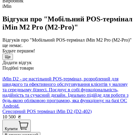
Виробник
iMin
Відгуки про "Мобільний POS-термінал
iMin M2 Pro (M2-Pro)"
Відгуків про "Мобільний POS-термінал iMin M2 Pro (M2-Pro)"
ще немає.
Будьте першим!
Ще
Додати відгук
Подібні товари
iMin D2 - це настільний POS-термінал, розроблений для
швидкого та ефективного обслуговування клієнтів у малому
та середньому бізнесі. Поєднує в собі функціональність,
надійність та сучасний дизайн. Ідеально підійде для роботи з
будь-якою обліковою програмою, яка функціонує на базі ОС
Android.
Сенсорний POS термінал iMin D2 (D2-402)
10 500
₴
Купити