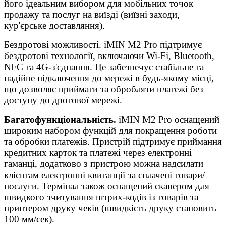
його ідеальним вибором для мобільних точок
продажу та послуг на виїзді (виїзні заходи,
кур'єрське доставляння).
Бездротові можливості. iMIN M2 Pro підтримує
бездротові технології, включаючи Wi-Fi, Bluetooth,
NFC та 4G-з'єднання. Це забезпечує стабільне та
надійне підключення до мережі в будь-якому місці,
що дозволяє приймати та обробляти платежі без
доступу до дротової мережі.
Багатофункціональність.
iMIN M2 Pro оснащений
широким набором функцій для покращення роботи
та обробки платежів. Пристрій підтримує приймання
кредитних карток та платежі через електронні
гаманці, додатково з пристрою можна надсилати
клієнтам електронні квитанції за сплачені товари/
послуги. Термінал також оснащений сканером для
швидкого зчитування штрих-кодів із товарів та
принтером друку чеків (швидкість друку становить
100 мм/сек).