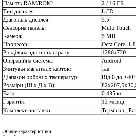
Пам'ять RAM/ROM:
2 / 16 ГБ
Тип дисплея:
LCD
Діагональ дисплея:
5.5"
Сенсорна панель:
Multi Touch
Камера:
5 МП
Процесор:
Octa Core, 1.
Роздільна здатність екрану:
1280x720
Операційна система:
Android
Зчитувач магнітних карток:
так
Діапазон робочих температур:
Від 0 до +40
Розміри (Ш х Д х В):
82x207,5x30
Вага:
0.435 кг
Гарантія:
12 місяці
Комплект поставки:
Термінал , Бл
Общие характеристики