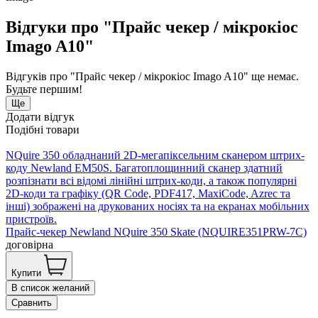
Відгуки про "Прайс чекер / мікрокіос
Imago A10"
Відгуків про "Прайс чекер / мікрокіос Imago A10" ще немає.
Будьте першим!
Ще
Додати відгук
Подібні товари
NQuire 350 обладнаний 2D-мегапіксельним сканером штрих-
коду Newland EM50S. Багатоплощинний сканер здатний
розпізнати всі відомі лінійні штрих-коди, а також популярні
2D-коди та графіку (QR Code, PDF417, MaxiCode, Azrec та
інші) зображені на друкованих носіях та на екранах мобільних
пристроїв.
Прайс-чекер Newland NQuire 350 Skate (NQUIRE351PRW-7C)
договірна
Купити
В список желаний
Сравнить