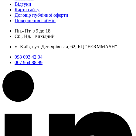
Відгуки
Карта сайту
Договір публічної оферти
Повернення і обмін
Пн.- Пт.
з
9
до
18
Сб., Нд. -
вихідний
м. Київ, вул. Дегтярівська, 62, БЦ "FERMMASH"
098 093 42 04
067 954 88 99