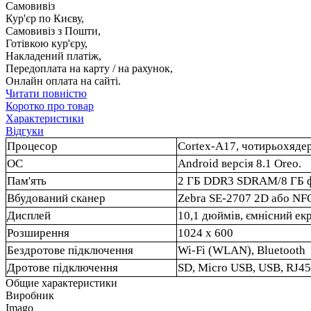
Самовивіз
Кур'єр по Києву,
Самовивіз з Пошти,
Готівкою кур'єру,
Накладений платіж,
Передоплата на карту / на рахунок,
Онлайн оплата на сайті.
Читати повністю
Коротко про товар
Характеристики
Відгуки
Процесор
Cortex-A17, чотирьохяде
ОС
Android версія 8.1 Oreo.
Пам'ять
2 ГБ DDR3 SDRAM/8 ГБ 
Вбудований сканер
Zebra SE-2707 2D або NF
Дисплей
10,1 дюймів, ємнісний екр
Розширення
1024 х 600
Бездротове підключення
Wi-Fi (WLAN), Bluetooth
Дротове підключення
SD, Micro USB, USB, RJ45
Общие характеристики
Виробник
Imago