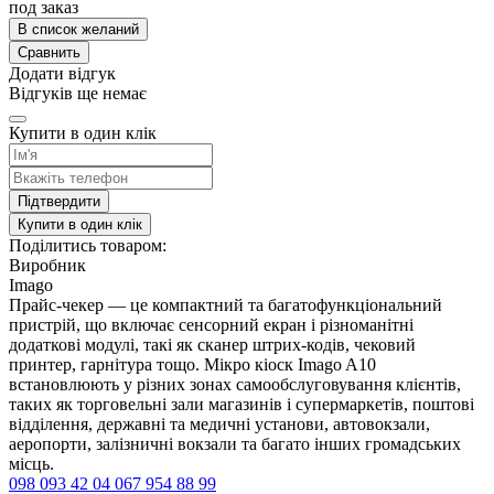
под заказ
В список желаний
Сравнить
Додати відгук
Відгуків ще немає
Купити в один клік
Підтвердити
Купити в один клік
Поділитись товаром:
Виробник
Imago
Прайс-чекер — це компактний та багатофункціональний
пристрій, що включає сенсорний екран і різноманітні
додаткові модулі, такі як сканер штрих-кодів, чековий
принтер, гарнітура тощо. Мікро кіоск Imago A10
встановлюють у різних зонах самообслуговування клієнтів,
таких як торговельні зали магазинів і супермаркетів, поштові
відділення, державні та медичні установи, автовокзали,
аеропорти, залізничні вокзали та багато інших громадських
місць.
098 093 42 04
067 954 88 99