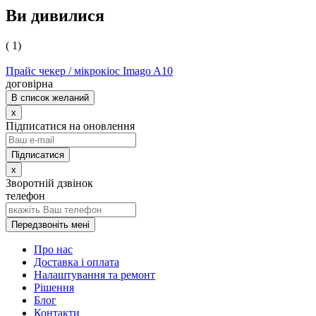
Ви дивилися
( 1)
Прайс чекер / мікрокіос Imago A10
договірна
В список желаний
x
Підписатися на оновлення
x
Зворотній дзвінок
телефон
Передзвоніть мені
Про нас
Доставка і оплата
Налаштування та ремонт
Рішення
Блог
Контакти