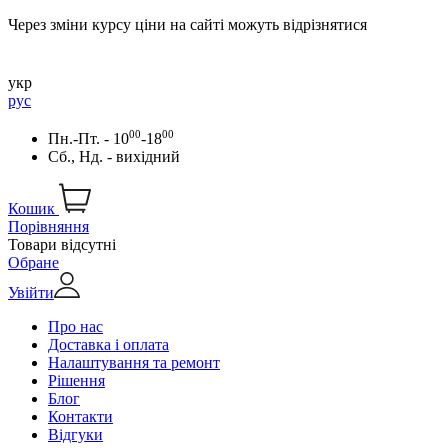
Через зміни курсу ціни на сайті можуть відрізнятися
укр
рус
00
00
Пн.-Пт. - 10
-18
Сб., Нд. - вихідний
Кошик
Порівняння
Товари відсутні
Обране
Увійти
Про нас
Доставка і оплата
Налаштування та ремонт
Рішення
Блог
Контакти
Відгуки