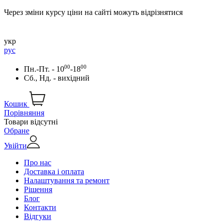
Через зміни курсу ціни на сайті можуть відрізнятися
укр
рус
00
00
Пн.-Пт. - 10
-18
Сб., Нд. - вихідний
Кошик
Порівняння
Товари відсутні
Обране
Увійти
Про нас
Доставка і оплата
Налаштування та ремонт
Рішення
Блог
Контакти
Відгуки