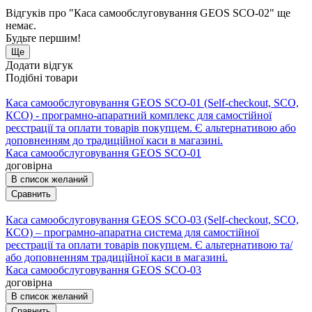
Відгуків про "Каса самообслуговування GEOS SCO-02" ще
немає.
Будьте першим!
Ще
Додати відгук
Подібні товари
Каса самообслуговування GEOS SCO-01 (Self-checkout, SCO,
КСО) - програмно-апаратний комплекс для самостійної
реєстрації та оплати товарів покупцем. Є альтернативою або
доповненням до традиційної каси в магазині.
Каса самообслуговування GEOS SCO-01
договірна
В список желаний
Сравнить
Каса самообслуговування GEOS SCO-03 (Self-checkout, SCO,
КСО) – програмно-апаратна система для самостійної
реєстрації та оплати товарів покупцем. Є альтернативою та/
або доповненням традиційної каси в магазині.
Каса самообслуговування GEOS SCO-03
договірна
В список желаний
Сравнить