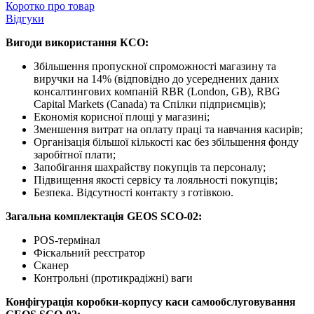
Коротко про товар
Відгуки
Вигоди використання КСО:
Збільшення пропускної спроможності магазину та
виручки на 14% (відповідно до усереднених даних
консалтингових компаній RBR (London, GB), RBG
Capital Markets (Canada) та Спілки підприємців);
Економія корисної площі у магазині;
Зменшення витрат на оплату праці та навчання касирів;
Організація більшої кількості кас без збільшення фонду
заробітної плати;
Запобігання шахрайству покупців та персоналу;
Підвищення якості сервісу та лояльності покупців;
Безпека. Відсутності контакту з готівкою.
Загальна комплектація GEOS SCO-02:
POS-термінал
Фіскальний реєстратор
Сканер
Контрольні (протикрадіжні) ваги
Конфігурація коробки-корпусу каси самообслуговування