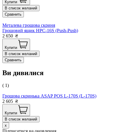
Купити
В список желаний
Сравнить
Металева грошова скриня
Грошовий ящик HPC-16S (Push-Push)
2 650
₴
Купити
В список желаний
Сравнить
Ви дивилися
( 1)
Грошова скринька ASAP POS L-170S (L-170S)
2 605
₴
Купити
В список желаний
x
Підписатися на оновлення