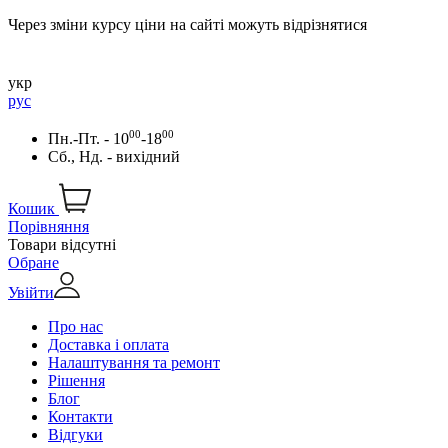
Через зміни курсу ціни на сайті можуть відрізнятися
укр
рус
00
00
Пн.-Пт. - 10
-18
Сб., Нд. - вихідний
Кошик
Порівняння
Товари відсутні
Обране
Увійти
Про нас
Доставка і оплата
Налаштування та ремонт
Рішення
Блог
Контакти
Відгуки