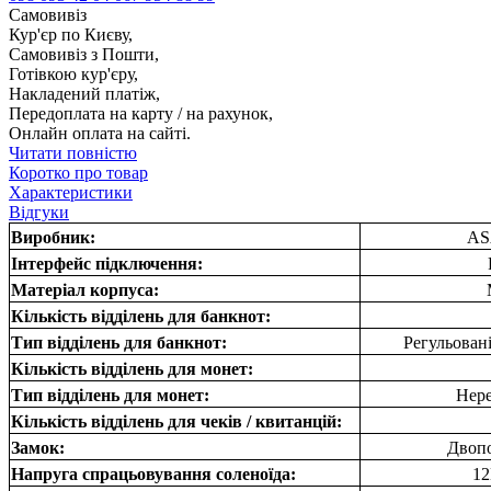
Самовивіз
Кур'єр по Києву,
Самовивіз з Пошти,
Готівкою кур'єру,
Накладений платіж,
Передоплата на карту / на рахунок,
Онлайн оплата на сайті.
Читати повністю
Коротко про товар
Характеристики
Відгуки
Виробник:
AS
Інтерфейс підключення:
Матеріал корпуса:
Кількість відділень для банкнот:
Тип відділень для банкнот:
Регульовані
Кількість відділень для монет:
Тип відділень для монет:
Нере
Кількість відділень для чеків / квитанцій:
Замок:
Двоп
Напруга спрацьовування соленоїда:
12