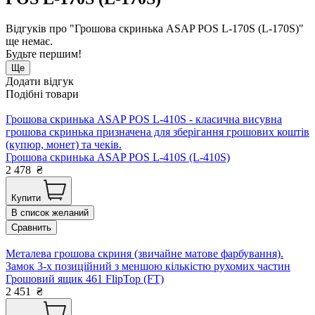
Відгуків про "Грошова скринька ASAP POS L-170S (L-170S)"
ще немає.
Будьте першим!
Ще
Додати відгук
Подібні товари
Грошова скринька ASAP POS L-410S - класична висувна
грошова скринька призначена для зберігання грошових коштів
(купюр, монет) та чеків.
Грошова скринька ASAP POS L-410S (L-410S)
2 478
₴
Купити
В список желаний
Сравнить
Металева грошова скриня (звичайне матове фарбування).
Замок 3-х позиційний з меншою кількістю рухомих частин
Грошовий ящик 461 FlipTop (FT)
2 451
₴