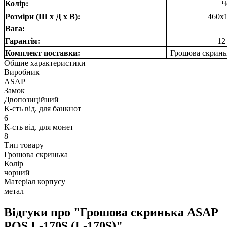
Колір:
Ч
Розміри (Ш х Д х В):
460x
Вага:
Гарантія:
12
Комплект поставки:
Грошова скринь
Общие характеристики
Виробник
ASAP
Замок
Двопозиційний
К-сть від. для банкнот
6
К-сть від. для монет
8
Тип товару
Грошова скринька
Колір
чорний
Матеріал корпусу
метал
Відгуки про "Грошова скринька ASAP
POS L-170S (L-170S)"