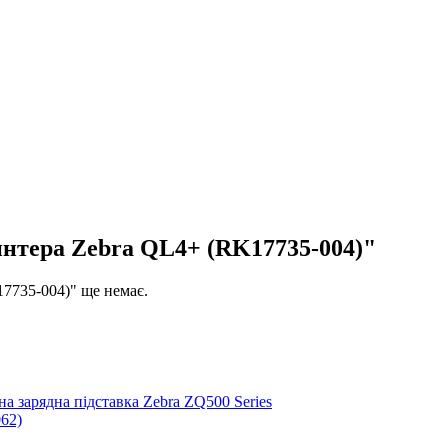
интера Zebra QL4+ (RK17735-004)"
7735-004)" ще немає.
а зарядна підставка Zebra ZQ500 Series
062)