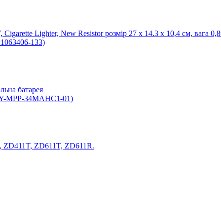
 Cigarette Lighter, New Resistor розмір 27 x 14.3 x 10,4 см, вага 0,8
P1063406-133)
льна батарея
TRY-MPP-34MAHC1-01)
, ZD411T, ZD611T, ZD611R.