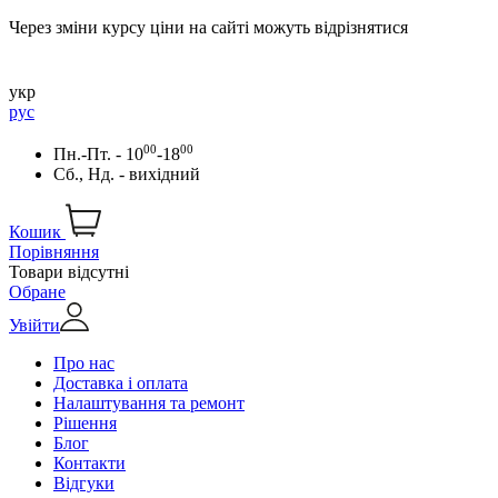
Через зміни курсу ціни на сайті можуть відрізнятися
укр
рус
00
00
Пн.-Пт. - 10
-18
Сб., Нд. - вихідний
Кошик
Порівняння
Товари відсутні
Обране
Увійти
Про нас
Доставка і оплата
Налаштування та ремонт
Рішення
Блог
Контакти
Відгуки