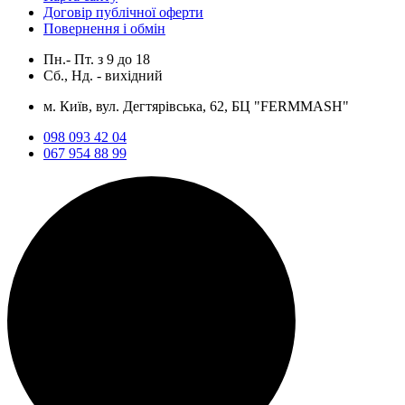
Договір публічної оферти
Повернення і обмін
Пн.- Пт.
з
9
до
18
Сб., Нд. -
вихідний
м. Київ, вул. Дегтярівська, 62, БЦ "FERMMASH"
098 093 42 04
067 954 88 99