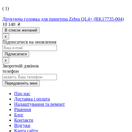
( 1)
Друкуюча головка для принтера Zebra QL4+ (RK17735-004)
10 140
₴
В список желаний
x
Підписатися на оновлення
x
Зворотній дзвінок
телефон
Передзвоніть мені
Про нас
Доставка і оплата
Налаштування та ремонт
Рішення
Блог
Контакти
Відгуки
Карта сайту