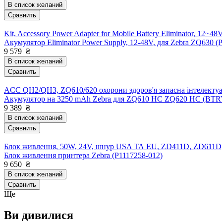
В список желаний
Сравнить
Kit, Accessory Power Adapter for Mobile Battery Eliminator, 12~48V,
Акумулятор Eliminator Power Supply, 12-48V, для Zebra ZQ630 (
9 579
₴
В список желаний
Сравнить
ACC QH2/QH3, ZQ610/620 охорони здоров'я запасна інтелектуа
Акумулятор на 3250 mAh Zebra для ZQ610 HC ZQ620 HC (B
9 389
₴
В список желаний
Сравнить
Блок живлення, 50W, 24V, шнур USA ТА EU, ZD411D, ZD611D
Блок живлення принтера Zebra (P1117258-012)
9 650
₴
В список желаний
Сравнить
Ще
Ви дивилися