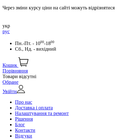
Через зміни курсу ціни на сайті можуть відрізнятися
укр
рус
00
00
Пн.-Пт. - 10
-18
Сб., Нд. - вихідний
Кошик
Порівняння
Товари відсутні
Обране
Увійти
Про нас
Доставка і оплата
Налаштування та ремонт
Рішення
Блог
Контакти
Відгуки