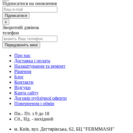
Підписатися на оновлення
x
Зворотній дзвінок
телефон
Передзвоніть мені
Про нас
Доставка і оплата
Налаштування та ремонт
Рішення
Блог
Контакти
Відгуки
Карта сайту
Договір публічної оферти
Повернення і обмін
Пн.- Пт.
з
9
до
18
Сб., Нд. -
вихідний
м. Київ, вул. Дегтярівська, 62, БЦ "FERMMASH"