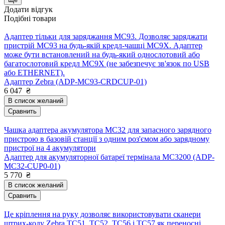
Додати відгук
Подібні товари
Адаптер тільки для заряджання MC93. Дозволяє заряджати
пристрій MC93 на будь-якій кредл-чашці MC9X. Адаптер
може бути встановлений на будь-який однослотовий або
багатослотовий кредл MC9X (не забезпечує зв'язок по USB
або ETHERNET).
Адаптер Zebra (ADP-MC93-CRDCUP-01)
6 047
₴
В список желаний
Сравнить
Чашка адаптера акумулятора MC32 для запасного зарядного
пристрою в базовій станції з одним роз'ємом або зарядному
пристрої на 4 акумулятори
Адаптер для акумуляторної батареї термінала MC3200 (ADP-
MC32-CUP0-01)
5 770
₴
В список желаний
Сравнить
Це кріплення на руку дозволяє використовувати сканери
штрих-коду Zebra TC51, TC52, TC56 і TC57 як переносні