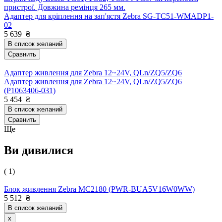
пристрої. Довжина ремінця 265 мм.
Адаптер для кріплення на зап'ястя Zebra SG-TC51-WMADP1-
02
5 639
₴
В список желаний
Сравнить
Адаптер живлення для Zebra 12~24V, QLn/ZQ5/ZQ6
Адаптер живлення для Zebra 12~24V, QLn/ZQ5/ZQ6
(P1063406-031)
5 454
₴
В список желаний
Сравнить
Ще
Ви дивилися
( 1)
Блок живлення Zebra MC2180 (PWR-BUA5V16W0WW)
5 512
₴
В список желаний
x