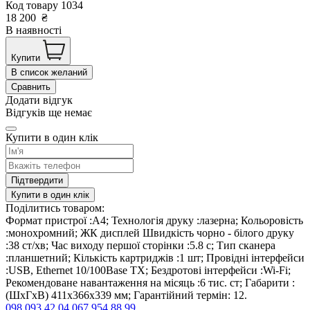
Код товару
1034
18 200
₴
В наявності
Купити
В список желаний
Сравнить
Додати відгук
Відгуків ще немає
Купити в один клік
Підтвердити
Купити в один клік
Поділитись товаром:
Формат пристрої :A4; Технологія друку :лазерна; Кольоровість
:монохромний; ЖК дисплей Швидкість чорно - білого друку
:38 ст/хв; Час виходу першої сторінки :5.8 с; Тип сканера
:планшетний; Кількість картриджів :1 шт; Провідні інтерфейси
:USB, Ethernet 10/100Base TX; Бездротові інтерфейси :Wi-Fi;
Рекомендоване навантаження на місяць :6 тис. ст; Габарити :
(ШхГхВ) 411х366х339 мм; Гарантійний термін: 12.
098 093 42 04
067 954 88 99