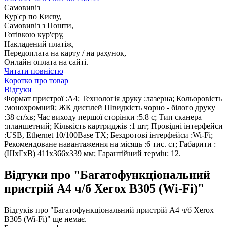
Самовивіз
Кур'єр по Києву,
Самовивіз з Пошти,
Готівкою кур'єру,
Накладений платіж,
Передоплата на карту / на рахунок,
Онлайн оплата на сайті.
Читати повністю
Коротко про товар
Відгуки
Формат пристрої :A4; Технологія друку :лазерна; Кольоровість
:монохромний; ЖК дисплей Швидкість чорно - білого друку
:38 ст/хв; Час виходу першої сторінки :5.8 с; Тип сканера
:планшетний; Кількість картриджів :1 шт; Провідні інтерфейси
:USB, Ethernet 10/100Base TX; Бездротові інтерфейси :Wi-Fi;
Рекомендоване навантаження на місяць :6 тис. ст; Габарити :
(ШхГхВ) 411х366х339 мм; Гарантійний термін: 12.
Відгуки про "Багатофункціональний
пристрій А4 ч/б Xerox B305 (Wi-Fi)"
Відгуків про "Багатофункціональний пристрій А4 ч/б Xerox
B305 (Wi-Fi)" ще немає.