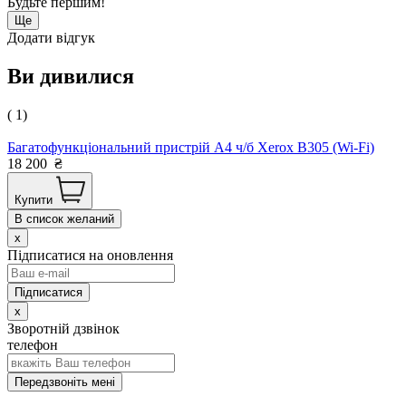
Будьте першим!
Ще
Додати відгук
Ви дивилися
( 1)
Багатофункціональний пристрій А4 ч/б Xerox B305 (Wi-Fi)
18 200
₴
Купити
В список желаний
x
Підписатися на оновлення
x
Зворотній дзвінок
телефон
Передзвоніть мені