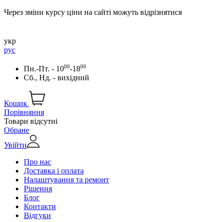
Через зміни курсу ціни на сайті можуть відрізнятися
укр
рус
00
00
Пн.-Пт. - 10
-18
Сб., Нд. - вихідний
Кошик
Порівняння
Товари відсутні
Обране
Увійти
Про нас
Доставка і оплата
Налаштування та ремонт
Рішення
Блог
Контакти
Відгуки