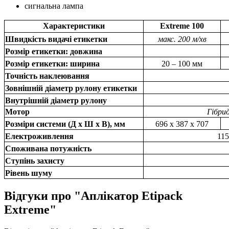
сигнальна лампа
Характеристики
Extreme 100
Швидкість видачі етикетки
макс. 200 м/хв
Розмір етикетки: довжина
Розмір етикетки: ширина
20 – 100 мм
Точність наклеювання
Зовнішній діаметр рулону етикетки
Внутрішній діаметр рулону
Мотор
Гібри
Розміри системи (Д х Ш х В), мм
696 х 387 х 707
Електроживлення
115
Споживана потужність
Ступінь захисту
Рівень шуму
Відгуки про "Аплікатор Etipack
Extreme"