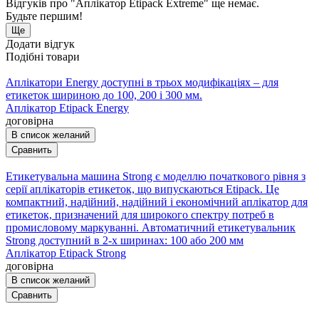
Відгуків про "Аплікатор Etipack Extreme" ще немає.
Будьте першим!
Ще
Додати відгук
Подібні товари
Аплікатори Energy доступні в трьох модифікаціях – для
етикеток шириною до 100, 200 і 300 мм.
Аплікатор Etipack Energy
договірна
В список желаний
Сравнить
Етикетувальна машина Strong є моделлю початкового рівня з
серії аплікаторів етикеток, що випускаються Etipack. Це
компактний, надійний, надійний і економічний аплікатор для
етикеток, призначений для широкого спектру потреб в
промисловому маркуванні. Автоматичний етикетувальник
Strong доступний в 2-х ширинах: 100 або 200 мм
Аплікатор Etipack Strong
договірна
В список желаний
Сравнить