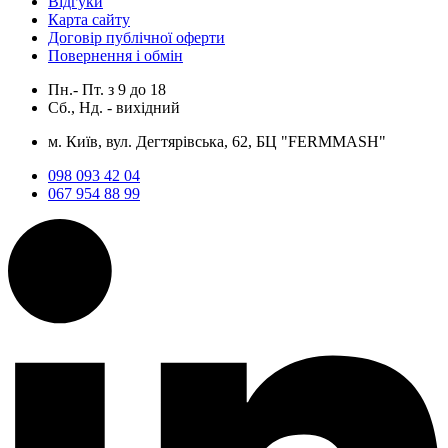
Відгуки
Карта сайту
Договір публічної оферти
Повернення і обмін
Пн.- Пт.
з
9
до
18
Сб., Нд. -
вихідний
м. Київ, вул. Дегтярівська, 62, БЦ "FERMMASH"
098 093 42 04
067 954 88 99