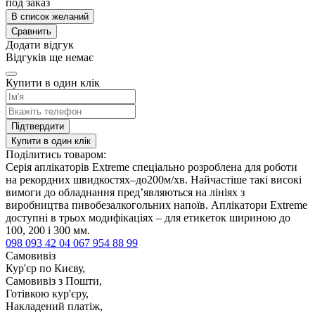
под заказ
В список желаний
Сравнить
Додати відгук
Відгуків ще немає
Купити в один клік
Підтвердити
Купити в один клік
Поділитись товаром:
Серія аплікаторів Extreme спеціально розроблена для роботи
на рекордних швидкостях–до200м/хв. Найчастіше такі високі
вимоги до обладнання пред’являються на лініях з
виробництва пивобезалкогольних напоїв. Аплікатори Extreme
доступні в трьох модифікаціях – для етикеток шириною до
100, 200 і 300 мм.
098 093 42 04
067 954 88 99
Самовивіз
Кур'єр по Києву,
Самовивіз з Пошти,
Готівкою кур'єру,
Накладений платіж,