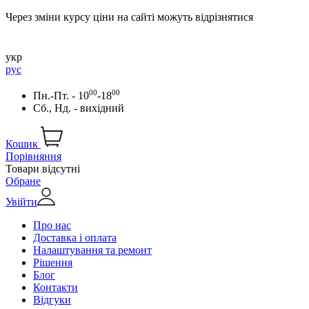
Через зміни курсу ціни на сайті можуть відрізнятися
укр
рус
00
00
Пн.-Пт. - 10
-18
Сб., Нд. - вихідний
Кошик
Порівняння
Товари відсутні
Обране
Увійти
Про нас
Доставка і оплата
Налаштування та ремонт
Рішення
Блог
Контакти
Відгуки