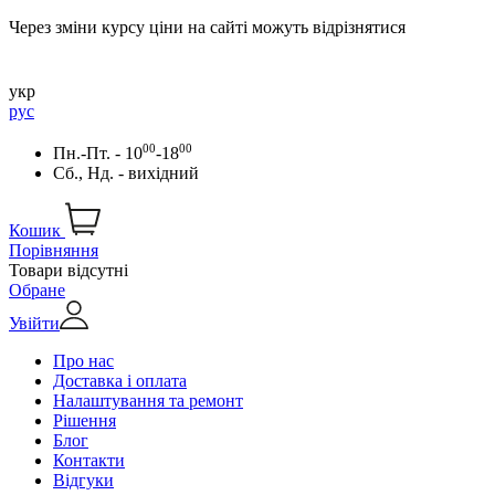
Через зміни курсу ціни на сайті можуть відрізнятися
укр
рус
00
00
Пн.-Пт. - 10
-18
Сб., Нд. - вихідний
Кошик
Порівняння
Товари відсутні
Обране
Увійти
Про нас
Доставка і оплата
Налаштування та ремонт
Рішення
Блог
Контакти
Відгуки