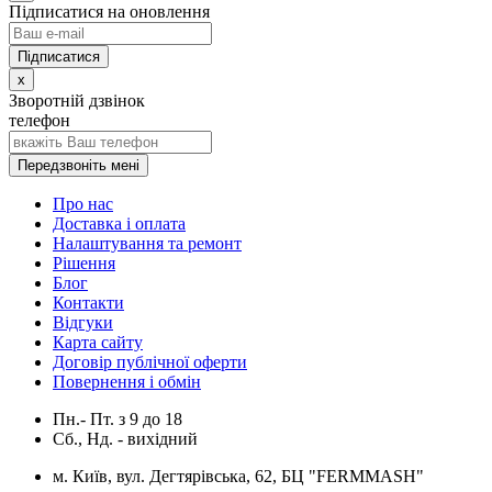
Підписатися на оновлення
x
Зворотній дзвінок
телефон
Передзвоніть мені
Про нас
Доставка і оплата
Налаштування та ремонт
Рішення
Блог
Контакти
Відгуки
Карта сайту
Договір публічної оферти
Повернення і обмін
Пн.- Пт.
з
9
до
18
Сб., Нд. -
вихідний
м. Київ, вул. Дегтярівська, 62, БЦ "FERMMASH"