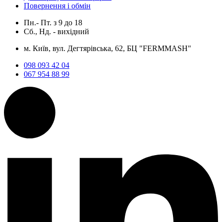
Повернення і обмін
Пн.- Пт.
з
9
до
18
Сб., Нд. -
вихідний
м. Київ, вул. Дегтярівська, 62, БЦ "FERMMASH"
098 093 42 04
067 954 88 99