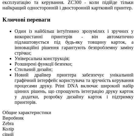
експлуатацію та керування. ZC300 - коли підійде тільки
найкращий односторонній і двосторонній картковий принтер.
Ключові переваги
Один із найбільш інтуїтивно зрозумілих і зручних у
використанні принтерів - він автоматично
підлаштовується під будь-яку товщину карток, а
інноваційні рішення гарантують безпроблемну заміну
стрічки;
Універсальна конструкція;
Розширені функції безпеки;
Стильний дизайн;
Новий драйвер принтера забезпечує унікальний
графічний інтерфейс користувача та зручність керування
процесами друку. Print DNA включає широкий набір
цінних рішень, що спрощують інтеграцію друку карток
у додатки, розробку дизайну карток і підтримку
принтерів.
Общие характеристики
Виробник
Zebra
Колір
сірий