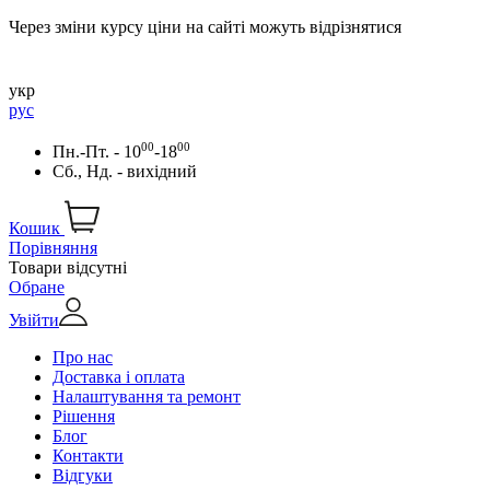
Через зміни курсу ціни на сайті можуть відрізнятися
укр
рус
00
00
Пн.-Пт. - 10
-18
Сб., Нд. - вихідний
Кошик
Порівняння
Товари відсутні
Обране
Увійти
Про нас
Доставка і оплата
Налаштування та ремонт
Рішення
Блог
Контакти
Відгуки