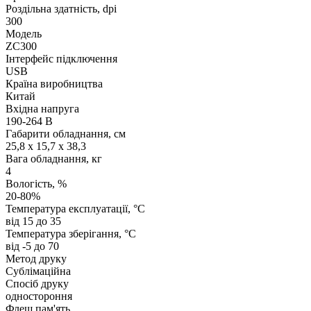
Роздільна здатність, dpi
300
Модель
ZC300
Інтерфейс підключення
USB
Країна виробництва
Китай
Вхідна напруга
190-264 В
Габарити обладнання, см
25,8 x 15,7 x 38,3
Вага обладнання, кг
4
Вологість, %
20-80%
Температура експлуатації, °C
від 15 до 35
Температура зберігання, °C
від -5 до 70
Метод друку
Сублімаційна
Спосіб друку
одностороння
Флеш пам'ять