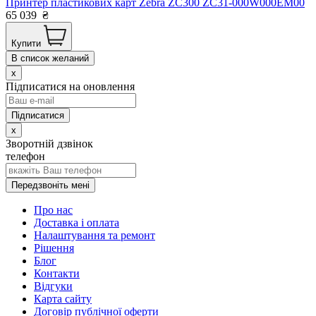
Принтер пластикових карт Zebra ZC300 ZC31-000W000EM00
65 039
₴
Купити
В список желаний
x
Підписатися на оновлення
x
Зворотній дзвінок
телефон
Передзвоніть мені
Про нас
Доставка і оплата
Налаштування та ремонт
Рішення
Блог
Контакти
Відгуки
Карта сайту
Договір публічної оферти