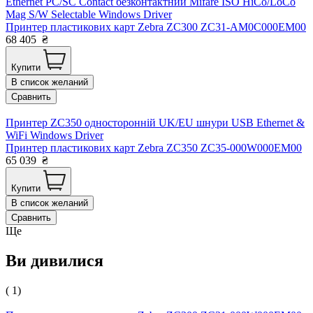
Ethernet PC/SC Contact безконтактний Mifare ISO HiCo/LoCo
Mag S/W Selectable Windows Driver
Принтер пластикових карт Zebra ZC300 ZC31-AM0C000EM00
68 405
₴
Купити
В список желаний
Сравнить
Принтер ZC350 односторонній UK/EU шнури USB Ethernet &
WiFi Windows Driver
Принтер пластикових карт Zebra ZC350 ZC35-000W000EM00
65 039
₴
Купити
В список желаний
Сравнить
Ще
Ви дивилися
( 1)